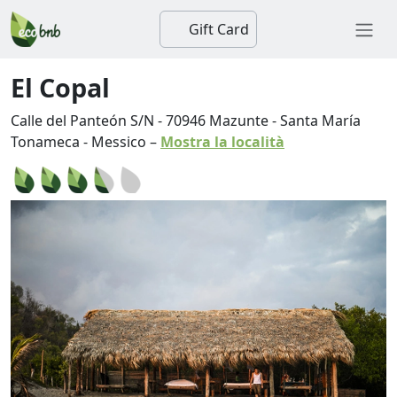
Gift Card
El Copal
Calle del Panteón S/N
-
70946
Mazunte
-
Santa María
Tonameca
-
Messico
–
Mostra la località