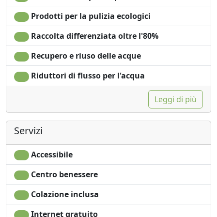
conformando zonas verdes y arboladas en cada bloque
Prodotti per la pulizia ecologici
de la ciudad. Il clima e l'agua abbondanti fuentes e
manantiales daban vida a estos huertos tradicionales,
Raccolta differenziata oltre l'80%
pródigos en árboles frutales, flores, plantas
ornamentes, aromáticas y curativas. Los huertos
Recupero e riuso delle acque
traseros formaban un espacio recreativo for
susantesantes, además de ser un nicho ideale per una
Riduttori di flusso per l'acqua
varietà di aves.
Leggi di più
Son pocos ya los corazones de manzana que han
sobrevivido en the center histórico de San Miguel.
Servizi
Posada Corazón ha proceduto alla conservazione di
jardín e como huerto, producendo in forma
Accessibile
permanente alimenti organici, hierbas y flores para
proyectos no lucrativos locales.
Centro benessere
La casa che porta la posa è un'ampliamento della
Colazione inclusa
costruzione rappresentativa dell'Architectura
messicana degli anni 60 del siglo pasado, dell'equilibrio
Internet gratuito