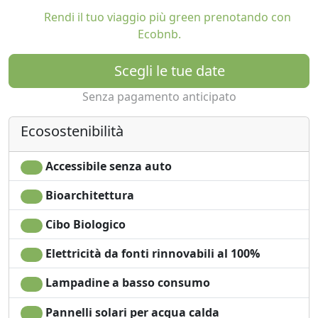
per attività locali senza scopo di lucro.
Rendi il tuo viaggio più green prenotando con
Ecobnb.
La casa è una costruzione spaziosa tipica
dell'architettura messicana degli anni '60, un equilibrio
Scegli le tue date
di bellezza e semplicità, progettata da Leonardo de la
Senza pagamento anticipato
Canal. Ad oggi la casa mantiene il suo stile originale e la
sensazione di una casa di famiglia. Contiene anche una
Ecosostenibilità
straordinaria collezione di libri, principalmente sull'arte
messicana e internazionale, oltre a una serie di sculture
che si aggiungono alla bellezza dei giardini.
Accessibile senza auto
Dispone di 5 diverse stanze in affitto.
Bioarchitettura
POSADA CORAZÓN
Cibo Biologico
Elettricità da fonti rinnovabili al 100%
La bella casa, ubicata nel centro storico di San Miguel
de Allende, comprende un "corazón de manzana".
Lampadine a basso consumo
Nombre que daba al área de jardines y huertos que
tenías casas principales en la parte trasera,
Pannelli solari per acqua calda