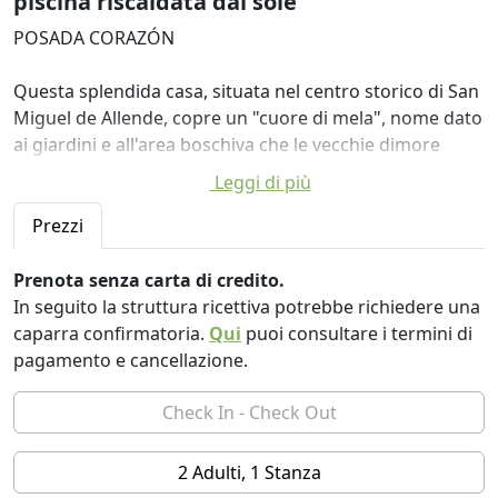
piscina riscaldata dal sole
POSADA CORAZÓN
Questa splendida casa, situata nel centro storico di San
Miguel de Allende, copre un "cuore di mela", nome dato
ai giardini e all'area boschiva che le vecchie dimore
avevano dietro le loro facciate, zone verdi e piene di
Leggi di più
alberi in ogni blocco della città storica Il clima
temperato e l'acqua abbondante proveniente da
Prezzi
fontane e sorgenti hanno dato vita a questi tradizionali
cortili da giardino, pieni di alberi da frutta, fiori e piante
Prenota senza carta di credito.
ornamentali, aromatiche e curative, che costituivano
In seguito la struttura ricettiva potrebbe richiedere una
uno spazio ricreativo per gli abitanti e anche una
caparra confirmatoria.
Qui
puoi consultare i termini di
nicchia ideale per una varietà di uccelli.
pagamento e cancellazione.
Ci sono pochi cuori di mele rimasti nel centro di San
Miguel. Posada Corazón ha compiuto sforzi per
preservarlo come giardino e frutteto, fornendo
2 Adulti, 1 Stanza
quotidianamente colture biologiche, nonché erbe e fiori