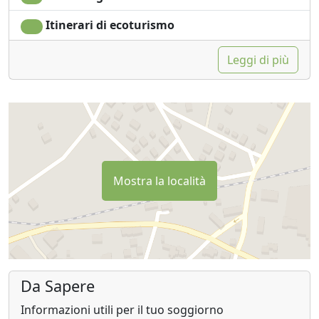
di bellezza e della saggezza che proietta sull'Architetto
Itinerari di ecoturismo
di Leonardo del Canale. Hasta la fecha, la casa mantiene
su estilo originale e un ambiente familiare. Alberga una
Leggi di più
interesante colección of libros, so to to de art mexicano
y universal, and a congiunto of esculturas
complementa the belleza de los jardines.
Cuenta con 5 diferentes habitaciones en renta.
Mostra la località
Da Sapere
Informazioni utili per il tuo soggiorno