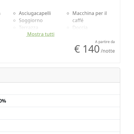
n
Asciugacapelli
Macchina per il
Soggiorno
caffé
Terrazza
Doccia
Mostra tutti
ata
Patio
Shampoo plastic-
Asciugamani
free, no
A partire da
€ 140
o
Lenzuola
monodose
/notte
r
Armadio o
Vista mare
Guardaroba
Vista panoramica
00%