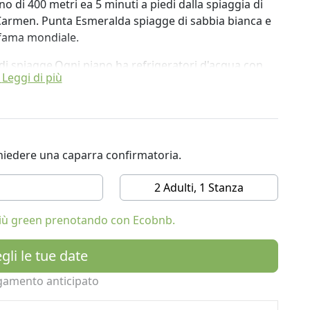
no di 400 metri ea 5 minuti a piedi dalla spiaggia di
 Carmen. Punta Esmeralda spiagge di sabbia bianca e
i fama mondiale.
di spiagge.Ogni piano ha refrigeratori d'acqua con
Leggi di più
ta dai laboratori dell'autorità governativa
mente progettato per il vostro comfort.
on la moderna tecnologia Eco.
e. Tutti gli shampoo, lozioni per il corpo e balsamo e
ichiedere una caparra confirmatoria.
tto dalla comunità maya. Tutti i mobili sono fatti a
cale. Questa è una proprietà Eco Friendly ed Eco
2 Adulti, 1 Stanza
 più green prenotando con Ecobnb.
gli le tue date
gamento anticipato