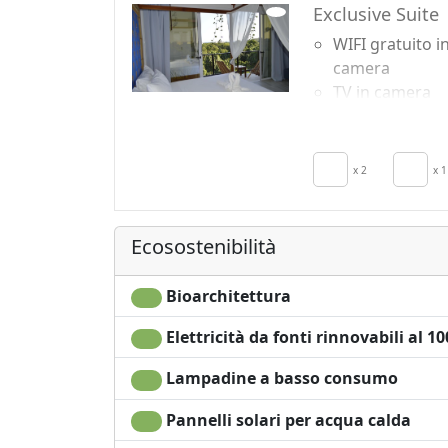
Exclusive Suite
WIFI gratuito i
camera
TV in camera
Aria Condizion
Angolo cottura
Frigobar acces
x 2
x 1
su richiesta pe
risparmio
energetico
Ecosostenibilità
Bioarchitettura
Elettricità da fonti rinnovabili al 1
Lampadine a basso consumo
Pannelli solari per acqua calda