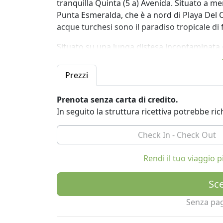
tranquilla Quinta (5 a) Avenida. Situato a me
Punta Esmeralda, che è a nord di Playa Del
acque turchesi sono il paradiso tropicale d
Situato su una lunga distesa incontaminata 
ACQUA PIOVANA purificata, purificata e testa
messicana. Ogni studio è eco ed ergonomica
Prezzi
Combinazione di arredamento e atmosfera c
Prenota senza carta di credito.
Le unità AC sono alimentate ad energia solar
In seguito la struttura ricettiva potrebbe r
sapone per le mani sono miele naturale prodo
mano dai Maya locali con una parola dura lo
Luxury.
Rendi il tuo viaggio
Sce
Senza pa