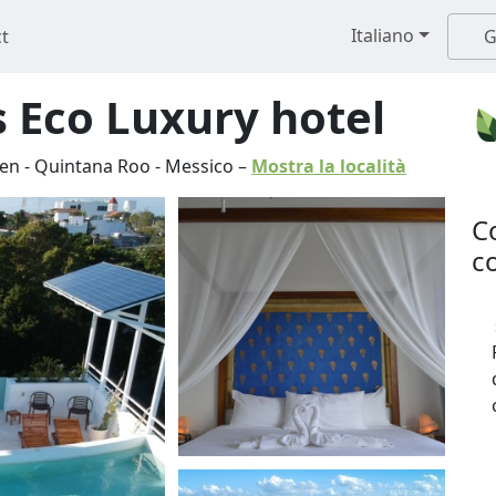
Italiano
t
G
 Eco Luxury hotel
men
-
Quintana Roo
-
Messico
–
Mostra la località
C
co