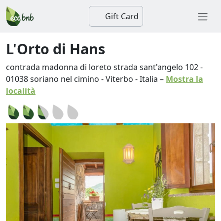
Gift Card
L'Orto di Hans
contrada madonna di loreto strada sant'angelo 102
-
01038
soriano nel cimino
-
Viterbo
-
Italia
–
Mostra la
località