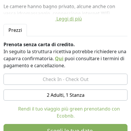
Le camere hanno bagno privato, alcune anche con
vasca idromassaggio, connessione internet WiFi
Leggi di più
gratuita e TV satellitare a schermo piatto.
A disposizione degli ospiti una cucina completamente
Prezzi
attrezzata con frigorifero, piano cottura, una macchina
da caffè e un bollitore.
Prenota senza carta di credito.
In seguito la struttura ricettiva potrebbe richiedere una
Ogni mattina potrete gustare la buonissima colazione a
caparra confirmatoria.
Qui
puoi consultare i termini di
base di prodotti biologici o locali del territorio.
pagamento e cancellazione.
2 Adulti, 1 Stanza
Rendi il tuo viaggio più green prenotando con
Ecobnb.
Scegli le tue date