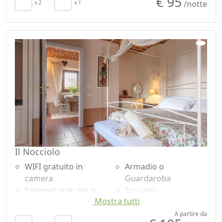
€ 95
/notte
Asciugacapelli
x 2
x 1
Vista giardino
Asciugamani
Vista panoramica
Lenzuola
Ingresso
Armadio o
indipendente
Guardaroba
Accessibilità
Zona pranzo
all'aperto
Il Nocciolo
WIFI gratuito in
Armadio o
camera
Guardaroba
Internet gratuito in
Scrivania
Mostra tutti
camera
Utensili da cucina
TV in camera
Frigorifero
A partire da