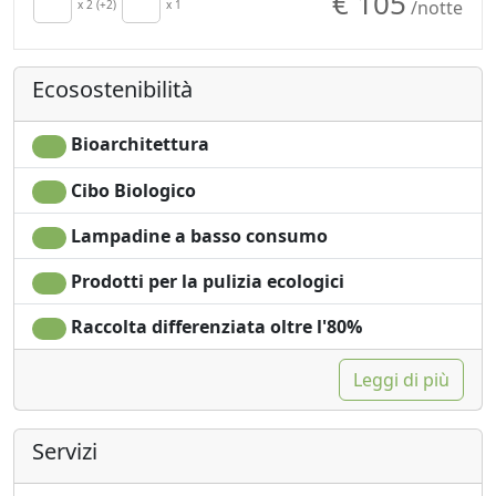
€ 105
/notte
Angolo cottura
x 2 (+2)
x 1
Doccia
Frigobar acceso su
Shampoo plastic-free,
richiesta per
no monodose
Ecosostenibilità
risparmio energetico
Vista Montagna
Asciugacapelli
Vista giardino
Soggiorno
Vista panoramica
Bioarchitettura
Asciugamani
Ingresso
Cibo Biologico
Lenzuola
indipendente
Lampadine a basso consumo
Prodotti per la pulizia ecologici
Raccolta differenziata oltre l'80%
Leggi di più
Servizi