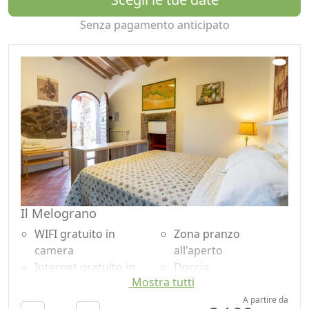
Senza pagamento anticipato
Il Melograno
WIFI gratuito in
Zona pranzo
camera
all'aperto
Internet gratuito in
Doccia
Mostra tutti
camera
Shampoo plastic-free,
TV in camera
no monodose
A partire da