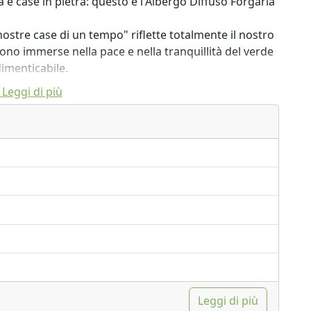
 e case in pietra: questo è l'Albergo Diffuso Forgaria
 nostre case di un tempo" riflette totalmente il nostro
 sono immerse nella pace e nella tranquillità del verde
imenticabile.
Leggi di più
Leggi di più