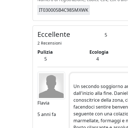
IT030005B4C985MXWK
Eccellente
5
2 Recensioni
Pulizia
Ecologia
5
4
Un secondo soggiorno an
dall'inizio alla fine. Dani
conoscitrice della zona, c
Flavia
facendoci sentire benvenu
seguente con una colazi
5 anni fa
marmellate, formaggi e m
Posto rilassante e assolu