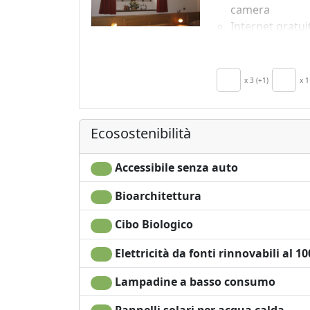
camera
Internet gratui
in camera
Angolo cottura
Asciugacapelli
x 3 (+1)
x 1
Stendibiancher
Asciugamani
Ecosostenibilità
Accessibile senza auto
Bioarchitettura
Cibo Biologico
Elettricità da fonti rinnovabili al 1
Lampadine a basso consumo
Pannelli solari per acqua calda