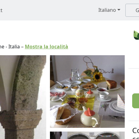
Italiano
t
G
ne
-
Italia
–
Mostra la località
C
co