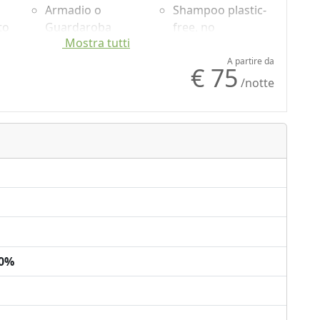
Armadio o
Shampoo plastic-
to
Guardaroba
free, no
Mostra tutti
Tavolo da pranzo
monodose
Frigorifero
Ingresso
A partire da
€ 75
Lavastoviglie
indipendente
/notte
ia
Macchina per il
Microonde
caffé
00%