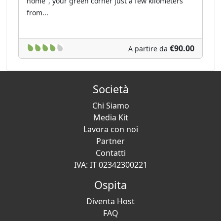
home", your green corner just a few kilometers
from...
€90.00
A partire da
Società
Chi Siamo
Media Kit
Lavora con noi
Partner
Contatti
IVA: IT 02342300221
Ospita
Diventa Host
FAQ