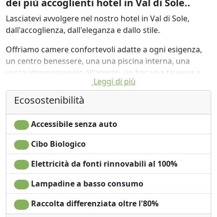
dei più accoglienti hotel in Val di Sole..
Lasciatevi avvolgere nel nostro hotel in Val di Sole,
dall'accoglienza, dall'eleganza e dallo stile.
Offriamo camere confortevoli adatte a ogni esigenza,
un centro benessere, una una piscina interna, una
vasca idromassaggio all'aperto, un bar, una taverna e
Leggi di più
un ristorante dove prepariamo prelibatezze trentine. La
colazione è a buffet ed abbondante, preparata con
Ecosostenibilità
prodotti locali e biologici.
Accessibile senza auto
L'hotel offre l'accesso diretto alle piste sciistiche e un
deposito sci. È possibile noleggiare anche l'attrezzatura.
Cibo Biologico
Elettricità da fonti rinnovabili al 100%
Lampadine a basso consumo
Raccolta differenziata oltre l'80%