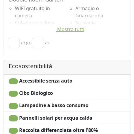
WIFI gratuito in
Armadio o
camera
Guardaroba
Colazione inclusa
Scrivania
Mostra tutti
TV in camera
Divano
Culla
Divano letto
Asciugacapelli
x 2 (+1)
x 1
Doccia
Terrazza
Vista Montagna
Asciugamani
Vista panoramica
Ecosostenibilità
Lenzuola
Accessibile senza auto
Cibo Biologico
Lampadine a basso consumo
Pannelli solari per acqua calda
Raccolta differenziata oltre l'80%