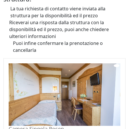
fiori e rose. Vicino al Blumen Hotel Belsoggiorno a
La tua richiesta di contatto viene inviata alla
Malosco, si trova il Dolomiti Golf Club di Sarnonico,
struttura per la disponibilità ed il prezzo
campo di 18 buche. Se sei un amante delle due ruote,
Riceverai una risposta dalla struttura con la
devi sapere che la mia Val di Non è una terra di grande
disponibilità ed il prezzo, puoi anche chiedere
storia del ciclismo. Segna sul calendario: il Trofeo
ulteriori informazioni
Melinda e il Giro del Trentino Donne. Ti piace
Puoi infine confermare la prenotazione o
camminare? Scopri gli itinerari mozzafiato del Gruppo
cancellarla
delle Maddalene, lungo il Lago Smeraldo o attraverso
l'itinerario "Dolomiti di Brenta Trek". D’inverno, ti
aspettano le aree sciistiche della Val di Non: Passo della
Mendola sul Monte Roen, in località Campi di Golf,
Ruffrè-Mendola sul Monte Nock, Altopiano della
Predaia, Ciasazze, Maddalene e il Centro fondo delle
Regole di Malosco...
Camera Singola Rosen