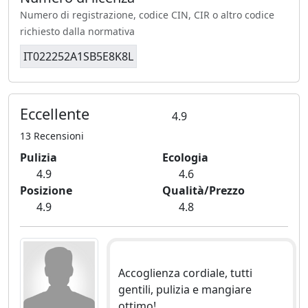
Numero di registrazione, codice CIN, CIR o altro codice
richiesto dalla normativa
IT022252A1SB5E8K8L
Eccellente
4.9
13 Recensioni
Pulizia
Ecologia
4.9
4.6
Posizione
Qualità/Prezzo
4.9
4.8
Accoglienza cordiale, tutti
gentili, pulizia e mangiare
ottimo!