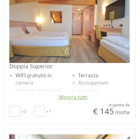
Doppia Superior
WIFI gratuito in
Terrazza
camera
Asciugamani
Internet gratuito in
Lenzuola
Mostra tutti
camera
Armadio o
Colazione inclusa
Guardaroba
A partire da
€ 145
/notte
TV in camera
x 2
x 1
Scrivania
Aria Condizionata
Pavimento in legno
Frigobar acceso su
naturale
richiesta per
Doccia