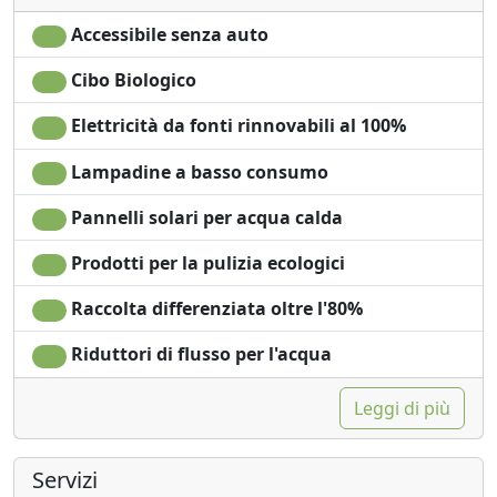
richiesta per
Shampoo plastic-free,
risparmio energetico
no monodose
Accessibile senza auto
Cibo Biologico
Elettricità da fonti rinnovabili al 100%
Lampadine a basso consumo
Pannelli solari per acqua calda
Prodotti per la pulizia ecologici
Raccolta differenziata oltre l'80%
Riduttori di flusso per l'acqua
Leggi di più
Servizi