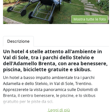
Mostra tutte le foto
Descrizione
Un hotel 4 stelle attento all'ambiente in
Val di Sole, tra i parchi dello Stelvio e
dell'Adamello Brenta, con area benessere,
piscina, biciclette gratuite e skibus.
Un hotel a basso impatto ambientale tra i parchi
Adamella e dello Stelvio, in Val di Sole, Trentino.
Apprezzerete la vista panoramica sulle Dolomiti di
Brenta, il centro benessere, le piscine, e lo skibus
gratuito per le piste da sci.
Leggi di più
Alpholiday Dolomiti Wellness & Fun Hotel offre ampie