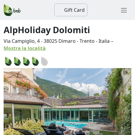
Gift Card
AlpHoliday Dolomiti
Via Campiglio, 4
-
38025
Dimaro
-
Trento
-
Italia
–
Mostra la località