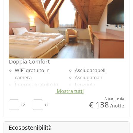
richiesta per
no monodose
risparmio energetico
Doppia Comfort
WIFI gratuito in
Asciugacapelli
camera
Asciugamani
Internet gratuito in
Lenzuola
Mostra tutti
camera
Armadio o
Colazione inclusa
Guardaroba
A partire da
€ 138
/notte
TV in camera
x 2
x 1
Scrivania
Aria Condizionata
Pavimento in legno
Culla
naturale
Ecosostenibilità
Frigobar acceso su
Doccia