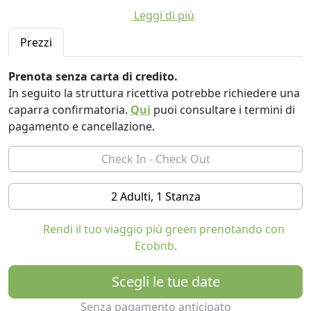
chilometri dal Lago di Molveno e a 22 chilometri da
Leggi di più
Andalo, è il punto di partenza ideale per escursioni in
mpountain bike o e-bike, itinerari a cavallo, trekking in
Prezzi
alta quota tra le bellezze naturali del Trentino.
Prenota senza carta di credito.
A disposizione degli ospiti soggiorni privati in legno, un
In seguito la struttura ricettiva potrebbe richiedere una
romantico caminetto ed una libreria sulla montagna.
caparra confirmatoria.
Qui
puoi consultare i termini di
Due suite fatte per godersi l'atmosfera affascinante
pagamento e cancellazione.
della casa. Internet WiFi e parcheggio gratuito per gli
ospiti. In tutte camere troverete un'area salotto per
rilassarvi dopo una giornata intensa, spazio per lo yoga
e per la lettura.
2 Adulti, 1 Stanza
La colazione viene servita privatamente sulla terrazza o
Rendi il tuo viaggio più green prenotando con
vicino al camino ed è ricca di bontà come strudel fatto
Ecobnb.
in casa e yogurt con noci e miele, succo di mela, caffè
espresso e cappuccio, uova biologiche delle nostre
Scegli le tue date
galline e marmellata dai nostri alberi ... e tanti altri
ottimi e genuini prodotti locali.
Senza pagamento anticipato