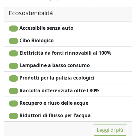
Durante il soggiorno potrete utilizzare la sala
Ecosostenibilità
soggiorno con caminetto, rilassarvi nel giardino o su
una delle due terrazze panoramiche. A disposizione
degli ospiti cicloturisti un parcheggio sicuro per le
Accessibile senza auto
biciclette e noleggio ebike.
Cibo Biologico
Gli animali di piccola taglia sono ammessi per chi
pernotta nella camera "Star Suite".
Elettricità da fonti rinnovabili al 100%
Lampadine a basso consumo
Prodotti per la pulizia ecologici
Raccolta differenziata oltre l'80%
Recupero e riuso delle acque
Riduttori di flusso per l'acqua
Leggi di più