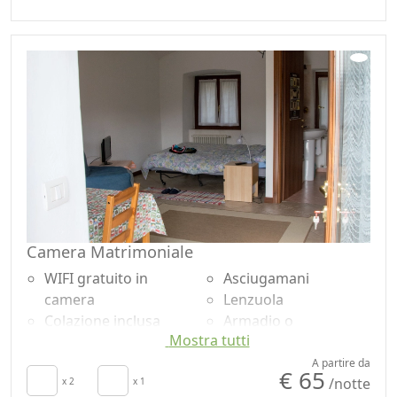
autonomo
Frigorifero
Angolo cottura
Zona pranzo
Asciugacapelli
all'aperto
Patio
Doccia
Asciugamani
Vista panoramica
Lenzuola
Ingresso
indipendente
Camera Matrimoniale
WIFI gratuito in
Asciugamani
camera
Lenzuola
Colazione inclusa
Armadio o
Mostra tutti
Riscaldamento
Guardaroba
autonomo
Scrivania
A partire da
€ 65
/notte
Culla
x 2
x 1
Doccia