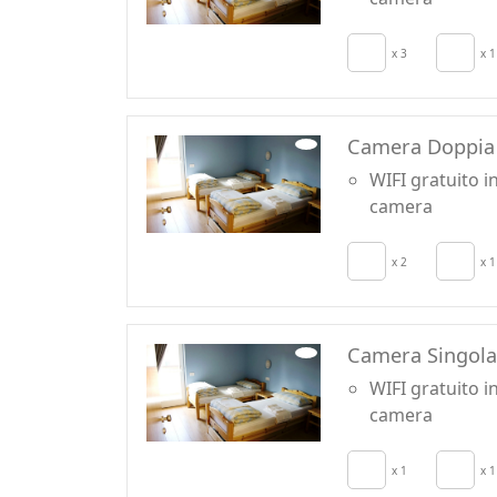
Per l'uso della cucina è richiesto un supple
famiglie e per gruppi per periodi prolungati)
Grumes e nei paesi vicini.
x 3
x 1
Tutt'attorno boschi secolari, corsi d’acqua, s
mountain bike. Il territorio di Grumes è un a
Camera Doppia
legati alla storia, alla natura e al cibo. Puoi
o intraprendere emozionanti escursioni.
WIFI gratuito i
camera
E' il punto di partenza ideale per camminare 
lungo il Rio dei Molini tra antichi opifici, il
x 2
x 1
di Grumes, la facile salita al Rifugio Potzma
importanti aree protette, il Trekking degli A
Grenzenwanderung, a cavallo tra Trentino e 
Camera Singola
L'Ostello è di proprietà del Comune e si inse
WIFI gratuito i
denominato “Progetto Grumes” che, da più di 
camera
sviluppo sostenibile nell'Alta Val Cembra.
x 1
x 1