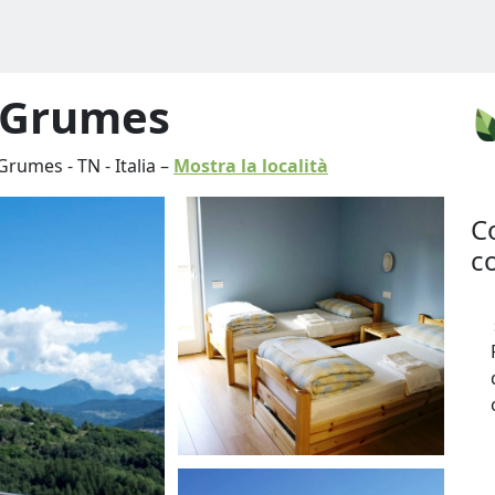
i Grumes
Grumes
-
TN
-
Italia
–
Mostra la località
C
co