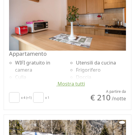
Appartamento
WIFI gratuito in
Utensili da cucina
camera
Frigorifero
Culla
Doccia
Mostra tutti
Cucina
Vista Montagna
Asciugacapelli
Microonde
A partire da
€ 210
/notte
Seggiolone
x 4 (+1)
x 1
Smart TV