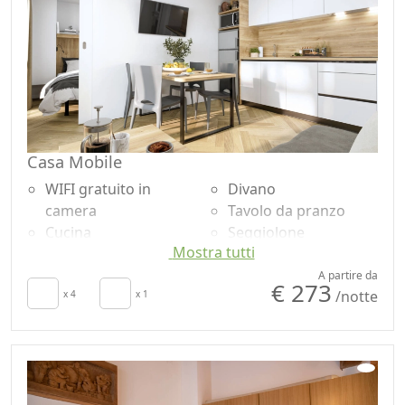
Casa Mobile
WIFI gratuito in
Divano
camera
Tavolo da pranzo
Cucina
Seggiolone
Mostra tutti
Asciugacapelli
Utensili da cucina
Soggiorno
Frigorifero
A partire da
€ 273
/notte
Patio
x 4
x 1
Lavastoviglie
Stendibiancheria
Doccia
Armadio o
Microonde
Guardaroba
Smart TV