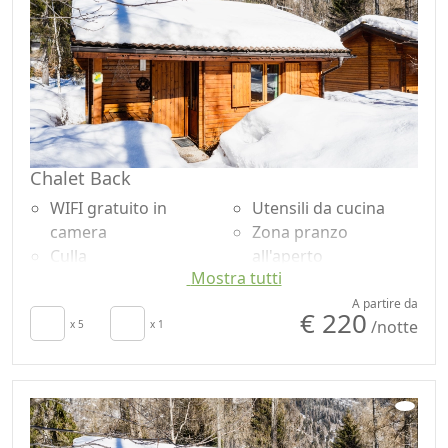
Chalet Back
WIFI gratuito in
Utensili da cucina
camera
Zona pranzo
Culla
all'aperto
Mostra tutti
Cucina
Doccia
Asciugacapelli
Vista Montagna
A partire da
€ 220
/notte
Patio
x 5
x 1
Vista panoramica
Stendibiancheria
Microonde
Tavolo da pranzo
Smart TV
Seggiolone