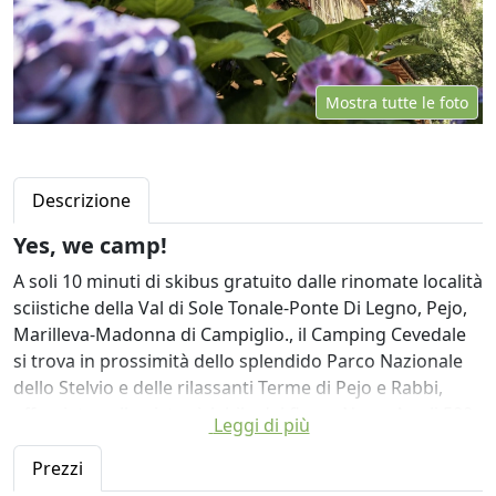
Mostra tutte le foto
Descrizione
Yes, we camp!
A soli 10 minuti di skibus gratuito dalle rinomate località
sciistiche della Val di Sole Tonale-Ponte Di Legno, Pejo,
Marilleva-Madonna di Campiglio., il Camping Cevedale
si trova in prossimità dello splendido Parco Nazionale
dello Stelvio e delle rilassanti Terme di Pejo e Rabbi,
affacciato sulla pista ciclabile del fiume Noce. A soli 500
Leggi di più
metri, il paese di Ossana offre un fornito market, una
comoda tabaccheria, l’efficiente ufficio postale, lo
Prezzi
sportello Bancomat, il ristorante, il cinema, la biblioteca