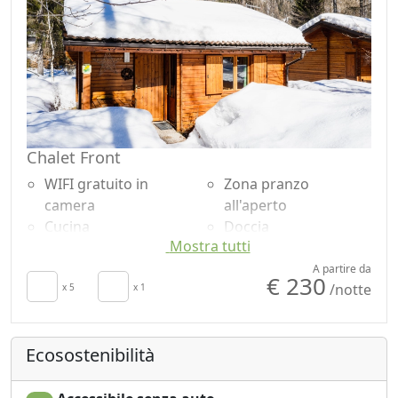
Chalet Front
WIFI gratuito in
Zona pranzo
camera
all'aperto
Cucina
Doccia
Mostra tutti
Asciugacapelli
Giardino
Patio
Vista Montagna
A partire da
€ 230
/notte
Stendibiancheria
x 5
x 1
Vista giardino
Utensili da cucina
Vista panoramica
Frigorifero
Microonde
Ecosostenibilità
Smart TV