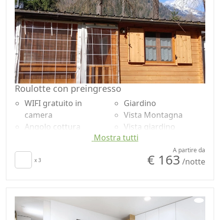
Tavolo da pranzo
Roulotte con preingresso
WIFI gratuito in
Giardino
camera
Vista Montagna
Angolo cottura
Vista giardino
Mostra tutti
Utensili da cucina
Microonde
Frigorifero
Smart TV
A partire da
€ 163
/notte
Bagno in comune
x 3