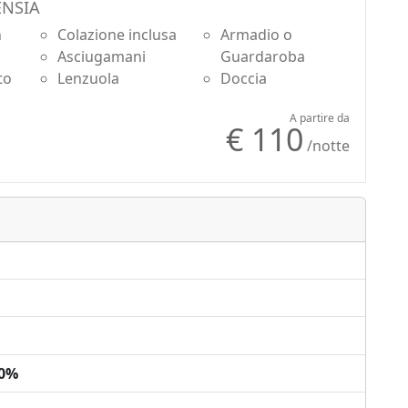
NSIA
n
Colazione inclusa
Armadio o
Asciugamani
Guardaroba
to
Lenzuola
Doccia
A partire da
€ 110
/notte
00%