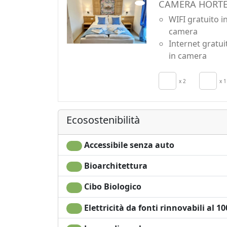
CAMERA HORTE
WIFI gratuito i
camera
Internet gratui
in camera
x 2
x 1
Ecosostenibilità
Accessibile senza auto
Bioarchitettura
Cibo Biologico
Elettricità da fonti rinnovabili al 1