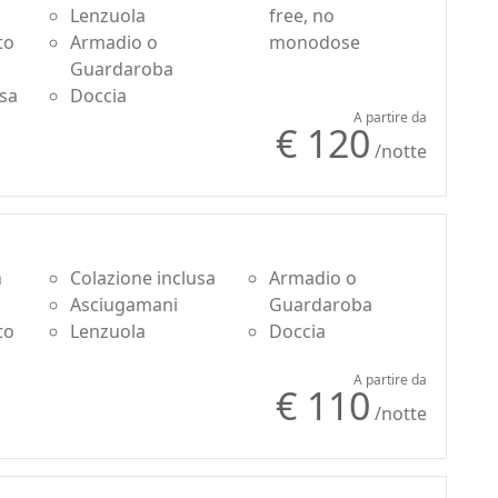
Lenzuola
free, no
to
Armadio o
monodose
Guardaroba
usa
Doccia
A partire da
€ 120
/notte
n
Colazione inclusa
Armadio o
Asciugamani
Guardaroba
to
Lenzuola
Doccia
A partire da
€ 110
/notte