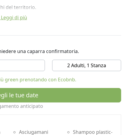
i del territorio.
Leggi di più
 le bellezze naturali del Trentino, dal Lago di Garda (a
 lago di Cavedine.
di trasformare la villa dei primi novecento in un luogo
ichiedere una caparra confirmatoria.
la, ha un bellissimo giardino ricco di splendidi angoli
ntemplare la natura.
2 Adulti, 1 Stanza
 più green prenotando con Ecobnb.
gli le tue date
gamento anticipato
n
Asciugamani
Shampoo plastic-