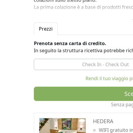
colazioni sullo stesso piano.
La prima colazione è a base di prodotti fresch
È il punto di partenza perfetto per esplorare
15 km), ad Arco, da Rovereto a Trento, ecc.
Prezzi
A pochi minuti di distanza si trova l'idilliaco
Prenota senza carta di credito.
Il B&B nasce dall'idea di Davide, che decide 
In seguito la struttura ricettiva potrebbe r
di accoglienza sostenibile e di charme. La vil
dove fare colazione, parlare, rilassarsi o co
Rendi il tuo viaggio
Sce
Senza pa
HEDERA
WIFI gratuito i