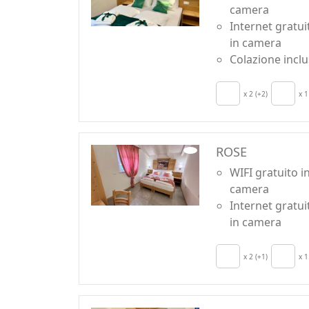
camera
Internet gratui
in camera
Colazione incl
x 2 (+2)
x 1
ROSE
WIFI gratuito i
camera
Internet gratui
in camera
x 2 (+1)
x 1