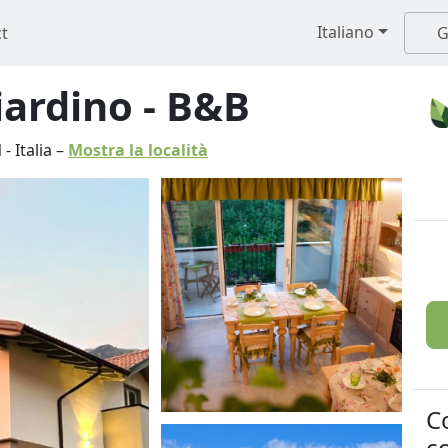
Italiano
t
G
iardino - B&B
N
-
Italia
–
Mostra la località
C
co