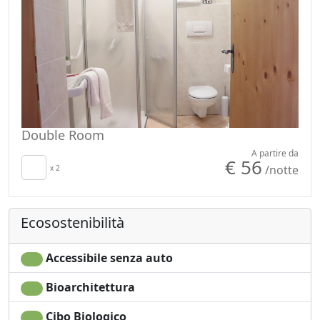
agricola nonesa è la mela, succosa e gustosissima nelle
sue diverse varietà (Golden delicius, Red delicius,
Renetta…) con cui si producono dolci prelibati come lo
strudel.
Double Room
A partire da
€ 56
/notte
x 2
Ecosostenibilità
Accessibile senza auto
Bioarchitettura
Cibo Biologico