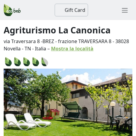
Gift Card
Agriturismo La Canonica
via Traversara 8 -BREZ - frazione TRAVERSARA 8
-
38028
Novella
-
TN
-
Italia
–
Mostra la località