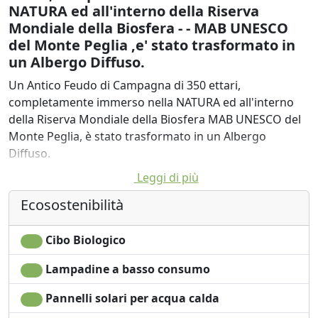
NATURA ed all'interno della Riserva
Mondiale della Biosfera - - MAB UNESCO
del Monte Peglia ,e' stato trasformato in
un Albergo Diffuso.
Un Antico Feudo di Campagna di 350 ettari,
completamente immerso nella NATURA ed all'interno
della Riserva Mondiale della Biosfera MAB UNESCO del
Monte Peglia, è stato trasformato in un Albergo
Diffuso.
Leggi di più
Gli antichi casali rurali sono stati trasformati in piccoli
alberghi con camere ed appartamenti.
Ecosostenibilità
Gli antichi casali, che sorgono nell’ampia proprietà,
Cibo Biologico
sono stati ristrutturati nel rispetto delle caratteristiche
architettoniche rurali e destinati all’accoglienza di
Lampadine a basso consumo
qualità. Troverai stanze confortevoli e spaziose e
comodi appartamenti con angolo cottura.
Pannelli solari per acqua calda