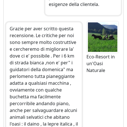
Su richiesta: Servizio Navetta da La Casella a stazioni
esigenze della clientela.
Ferroviarie ed aeroporti
Grazie per aver scritto questa
recensione. Le critiche per noi
sono sempre molto costruttive
e cercheremo di migliorare la'
dove ci e' possibile . Per i 6 km
Eco-Resort in
di strada bianca ,non e' per" i
un'Oasi
guidatori della domenica" ma
Naturale
perlomeno tutta pianeggiante
adatta a qualsiasi macchina ,
ovviamente con qualche
buchetta ma facilmente
percorribile andando piano,
anche per salvaguardare alcuni
animali selvatici che abitano
l'oasi : il daino , la lepre italica , il