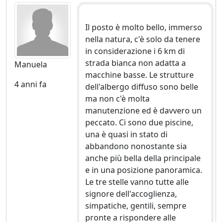
COME ARRIVARE:
Il luogo è facilmente raggiungibile dista 18 minuti dal
Il posto è molto bello, immerso
Casello Autostradale A1 di Fabro in un territorio di che
nella natura, c'è solo da tenere
confina con TOSCANA e LAZIO.
in considerazione i 6 km di
strada bianca non adatta a
Manuela
Cosa trovo nei ditorni?
macchine basse. Le strutture
Orvieto - 25 km ; Lago di Bolsena - 45 Km ; Lago
4 anni fa
dell'albergo diffuso sono belle
Trasimeno - 45 Km ; Citta della Pieve - 25 Km;
ma non c'è molta
Montepulciano ( Siena) - 45 km ; Perugia - 50 Km ; Assisi
manutenzione ed è davvero un
- 75 Km ; Todi - 60 Km
peccato. Ci sono due piscine,
una è quasi in stato di
Come spostarsi:
abbandono nonostante sia
Stazione Ferroviaria Fabro-Ficulle 15 minuti in auto;
anche più bella della principale
Stazione Chiusi/Chianciano Terme - 30 min in auto ;
e in una posizione panoramica.
Aeroporto ROMA Fiumicino FCO 90 minuti in auto;
Le tre stelle vanno tutte alle
Aeroporto ROMA Ciampino CIA 90 minuti in auto;
signore dell'accoglienza,
Aeroporto FIRENZE FLR 90 minuti in auto; Aeroporto
simpatiche, gentili, sempre
PERUGIA PEG 80 minuti in auto.
pronte a rispondere alle