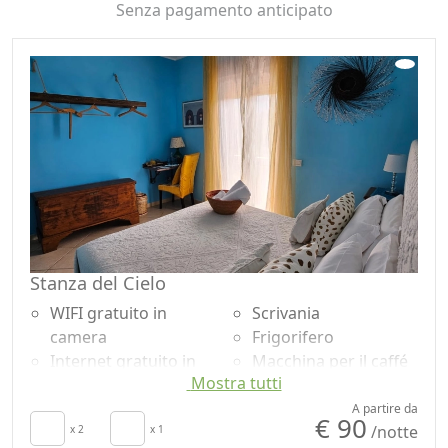
Senza pagamento anticipato
Stanza del Cielo
WIFI gratuito in
Scrivania
camera
Frigorifero
Internet gratuito in
Macchina per il caffé
Mostra tutti
camera
Shampoo plastic-free,
Colazione inclusa
no monodose
A partire da
€ 90
/notte
Aria Condizionata
x 2
x 1
Giardino