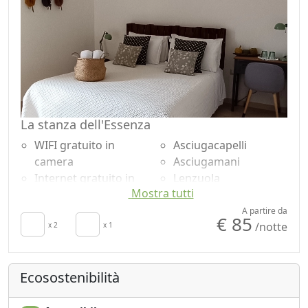
La stanza dell'Essenza
WIFI gratuito in
Asciugacapelli
camera
Asciugamani
Internet gratuito in
Lenzuola
Mostra tutti
camera
Armadio o
Colazione inclusa
Guardaroba
A partire da
€ 85
/notte
Aria Condizionata
x 2
x 1
Doccia
Riscaldamento
Shampoo plastic-free,
autonomo
no monodose
Ecosostenibilità