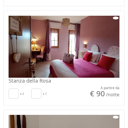
Riscaldamento
Vista giardino
autonomo
Arredi ecologici
Asciugacapelli
Detergenti ecolabel e
Soggiorno
vegan
Terrazza
Lenzuola in cotone o
Stendibiancheria
lino
Asciugamani
Bollitore con
Lenzuola
selezione di thè e
Armadio o
tisane
Guardaroba
Stanza della Rosa
A partire da
€ 90
/notte
x 2
x 1