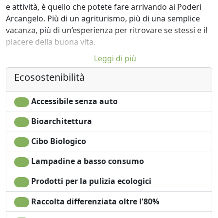
e attività, è quello che potete fare arrivando ai Poderi
Arcangelo. Più di un agriturismo, più di una semplice
vacanza, più di un’esperienza per ritrovare se stessi e il
piacere della buona vita.
L’Agriturismo Poderi Arcangelo è tutto questo.
Leggi di più
Nel Chianti, vicino a San Gimignano, in località
Ecosostenibilità
Capezzano, circondato dai 40 ettari di ulivi e vigneto
DOCG dell’azienda agricola biologica: camere, suite,
ristorante, piscine...
Accessibile senza auto
Bioarchitettura
Cibo Biologico
Lampadine a basso consumo
Prodotti per la pulizia ecologici
Raccolta differenziata oltre l'80%