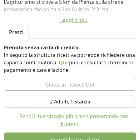
L'agriturismo si trova a 5 km da Pienza sulla strada
panoramica che porta a San Quirico D'Orcia.
La nostra azienda produce principalmente grano duro
Leggi di più
per la produzione di pasta a km 0, verdure e frutta.
Particolarmente apprezzate dai clienti sono le
Prezzi
marmellate e torte fatte in casa.
Prenota senza carta di credito.
La posizione fra Siena, Arezzo, Perugia e Firenze, la
In seguito la struttura ricettiva potrebbe richiedere una
vicinanza di importanti centri storici e artistici come
caparra confirmatoria.
Qui
puoi consultare i termini di
Pienza, Montepulciano, Montalcino, Chiusi e abbazie
pagamento e cancellazione.
medievali come Sant'Antimo, Monte Oliveto Maggiore,
Abbadia San Salvatore rendono questo luogo un ottimo
punto di partenza per escursioni storiche e culturali.
2 Adulti, 1 Stanza
La zona è anche famosa per le sue terme: Bagno
Vignoni, Bagni San Filippo, San Casciano dei Bagni,
Rendi il tuo viaggio più green prenotando con
Rapolano Terme, Montepulciano e Chianciano Terme.
Ecobnb.
Scegli le tue date