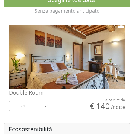
Senza pagamento anticipato
Double Room
A partire da
€ 140
/notte
x 2
x 1
Ecosostenibilità