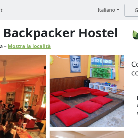
Italiano
t
G
 Backpacker Hostel
ia
–
Mostra la località
C
co