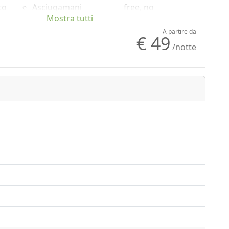
to
Asciugamani
free, no
Mostra tutti
Lenzuola
monodose
usa
Armadio o
Microonde
A partire da
€ 49
ata
Guardaroba
/notte
Scrivania
Ferro da stiro