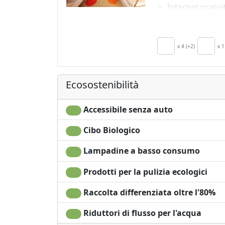
Internet gratui
in camera
Colazione incl
Aria Condizion
x 4 (+2)
x 1
Riscaldamento
autonomo
Ecosostenibilità
Accessibile senza auto
Cibo Biologico
Lampadine a basso consumo
Prodotti per la pulizia ecologici
Raccolta differenziata oltre l'80%
Riduttori di flusso per l'acqua