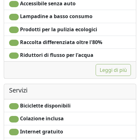
Soggiorno
no monodose
Accessibile senza auto
Stendibiancheria
Lavatrice
Lampadine a basso consumo
Asciugamani
E' consentito fumare
Lenzuola
Giardino
Prodotti per la pulizia ecologici
Armadio o
Vista giardino
Guardaroba
Ingresso
Raccolta differenziata oltre l'80%
Scrivania
indipendente
Riduttori di flusso per l'acqua
Ferro da stiro
Microonde
Leggi di più
Servizi
Biciclette disponibili
Colazione inclusa
Internet gratuito