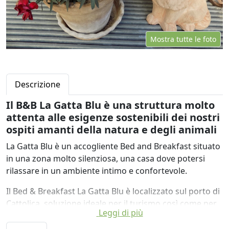
Mostra tutte le foto
Descrizione
Il B&B La Gatta Blu è una struttura molto
attenta alle esigenze sostenibili dei nostri
ospiti amanti della natura e degli animali
La Gatta Blu è un accogliente Bed and Breakfast situato
in una zona molto silenziosa, una casa dove potersi
rilassare in un ambiente intimo e confortevole.
Il Bed & Breakfast La Gatta Blu è localizzato sul porto di
Cattolica, soluzione ideale per il turismo così come per
Leggi di più
soggiorni sportivi o ricreativi, perfetta per trascorrere
piacevoli passeggiate durante il giorno e divertenti