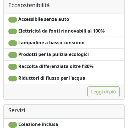
Ecosostenibilità
Frigobar acceso su
Shampoo plastic-free,
richiesta per
no monodose
risparmio energetico
Ingresso
Accessibile senza auto
Asciugacapelli
indipendente
Elettricità da fonti rinnovabili al 100%
Terrazza
Lampadine a basso consumo
Prodotti per la pulizia ecologici
Raccolta differenziata oltre l'80%
Riduttori di flusso per l'acqua
Leggi di più
Servizi
Colazione inclusa