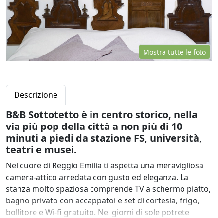
Mostra tutte le foto
Descrizione
B&B Sottotetto è in centro storico, nella
via più pop della città a non più di 10
minuti a piedi da stazione FS, università,
teatri e musei.
Nel cuore di Reggio Emilia ti aspetta una meravigliosa
camera-attico arredata con gusto ed eleganza. La
stanza molto spaziosa comprende TV a schermo piatto,
bagno privato con accappatoi e set di cortesia, frigo,
bollitore e Wi-fi gratuito. Nei giorni di sole potrete