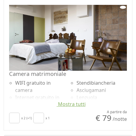
Camera matrimoniale
WIFI gratuito in
Stendibiancheria
camera
Asciugamani
Internet gratuito in
Lenzuola
Mostra tutti
camera
Armadio o
Colazione inclusa
Guardaroba
A partire da
€ 79
/notte
TV in camera
x 2 (+1)
x 1
Scrivania
Aria Condizionata
Frigorifero
Culla
Doccia