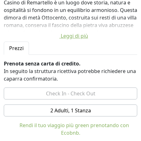
Casino di Remartello è un luogo dove storia, natura e
ospitalità si fondono in un equilibrio armonioso. Questa
dimora di metà Ottocento, costruita sui resti di una villa
romana, conserva il fascino della pietra viva abruzzese
e lo trasforma in un’esperienza di soggiorno autentica e
Leggi di più
raffinata.
Prezzi
Le camere, curate in ogni dettaglio, offrono comfort
moderni in un contesto rurale senza tempo: ambienti
Prenota senza carta di credito.
accoglienti, materiali naturali, servizi completi e una
In seguito la struttura ricettiva potrebbe richiedere una
sensazione diffusa di intimità e benessere. Qui ogni
caparra confirmatoria.
risveglio è accompagnato da una colazione genuina
preparata con prodotti aziendali, espressione diretta
della terra circostante.
2 Adulti, 1 Stanza
Il cuore pulsante della struttura è il ristorante, dove la
tradizione prende vita attraverso ricette stagionali
Rendi il tuo viaggio più green prenotando con
preparate con materie prime coltivate e allevate in loco
Ecobnb.
o selezionate da aziende agricole vicine. Ortaggi,
legumi antichi, carni e prodotti fatti in casa raccontano