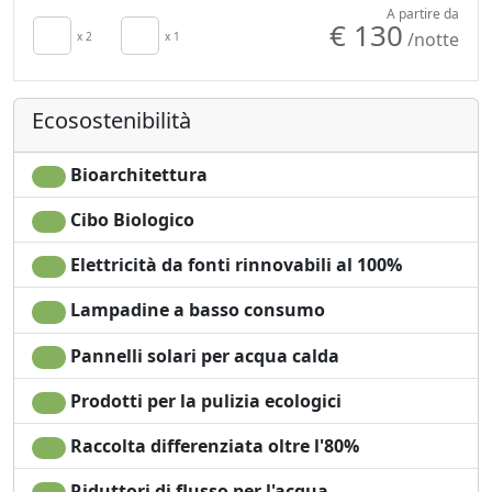
diventa esperienza autentica.
Colazione inclusa
Doccia
A partire da
€ 130
/notte
TV in camera
x 2
x 1
Vista giardino
Aria Condizionata
Smart TV
Ecosostenibilità
Bioarchitettura
Cibo Biologico
Elettricità da fonti rinnovabili al 100%
Lampadine a basso consumo
Pannelli solari per acqua calda
Prodotti per la pulizia ecologici
Raccolta differenziata oltre l'80%
Riduttori di flusso per l'acqua