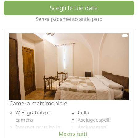
Scegli le tue date
una cucina sincera, profondamente legata al territorio.
Il tutto è accompagnato da vino e olio extravergine di
Senza pagamento anticipato
oliva di produzione propria, per un viaggio completo
nei sapori d’Abruzzo.
All’esterno, una piscina immersa nel verde e circondata
da un curato giardino invita al relax, mentre la terrazza
e gli spazi comuni offrono momenti di convivialità e
tranquillità. I più piccoli possono divertirsi nell’area
giochi, mentre gli amanti della natura possono
esplorare i dintorni tra percorsi ciclistici e attività all’aria
aperta.
Il Casino di Remartello è anche una cornice suggestiva
Camera matrimoniale
per eventi e occasioni speciali: le sale storiche, con volte
WIFI gratuito in
Culla
e dettagli d’epoca, creano un’atmosfera unica, capace di
camera
Asciugacapelli
rendere ogni momento indimenticabile.
Internet gratuito in
Asciugamani
Qui il tempo rallenta, la terra si racconta e l’ospitalità
Mostra tutti
camera
Lenzuola