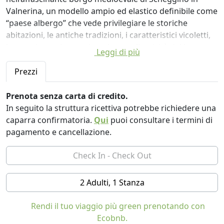
Valnerina, un modello ampio ed elastico definibile come
“paese albergo” che vede privilegiare le storiche
abitazioni, le antiche tradizioni, i caratteristici vicoletti,
le emozionanti attrattive e le attuali attività del borgo
Leggi di più
stesso. Immerso nella Valle del Fiume Nera, gioioso
corso d’acqua che nasce all’interno del parco nazionale
Prezzi
dei Monti Sibillini in un paesaggio naturalistico
meraviglioso. A soli 10 minuti da Spoleto, nel cuore
Prenota senza carta di credito.
verde dell'Umbria, tra borghi antichi con percorsi
In seguito la struttura ricettiva potrebbe richiedere una
storici suggestivi nella terra del tartufo nero e degli ulivi
caparra confirmatoria.
Qui
puoi consultare i termini di
secolari. Qui nasce la Torre del Nera, meta ideale per
pagamento e cancellazione.
conciliare la tranquillità del luogo ad attività sportive,
pellegrinaggi spirituali come il cammino di San
Francesco, o percorsi enogastronomici, wellness alla
riscoperta di una natura incontaminata.
2 Adulti, 1 Stanza
Risiedere in questo antico borgo significa entrare in un
tunnel di sapori, odori, esperienze di vita quotidiana
Rendi il tuo viaggio più green prenotando con
trovandovi ad affrontare un soggiorno da residenti e
Ecobnb.