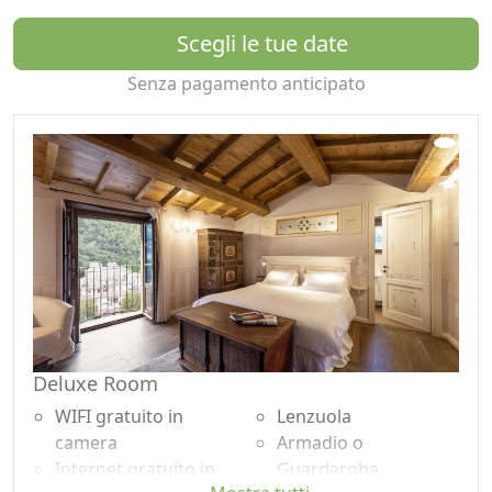
non da turisti, ma con pari e forse superiore
accoglienza da parte degli abitanti locali che offrono
Scegli le tue date
calore umano e tante belle storie di vita vissuta in
Senza pagamento anticipato
questi luoghi.
Gli appartamenti del borgo
E’ un’esperienza da vivere nelle 16 dimore storiche
dislocate nel borgo medioevale di Scheggino situati
nell’antica ed alta fascia muraria del XII secolo edificata
a difesa del Castello di Scheggino. Capaci di narrare
ciascuna in maniera differente la propria storia di
appartenenza al borgo, per questo tutti gli
appartamenti sono state titolati con il nome proprio e il
rispettivo stemma delle vecchie casate locali.
Le antiche dimore, dopo un autentico e meticoloso
Deluxe Room
recupero architettonico, sono caratterizza da
WIFI gratuito in
Lenzuola
arredamenti di pregio, pareti decorate a mano, soffitti
camera
Armadio o
con travi di legno di rovere e pavimenti in cotto.
Internet gratuito in
Guardaroba
Ogni unità è completamente indipendente e dispone di