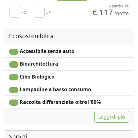
Colazione inclusa
Frigorifero
A partire da
€ 117
/notte
TV in camera
x 2
x 1
Doccia
Culla
Shampoo plastic-free,
Cucina
no monodose
Ecosostenibilità
Angolo cottura
E' consentito fumare
Asciugacapelli
Vista Montagna
Asciugamani
Ingresso
Accessibile senza auto
Lenzuola
indipendente
Bioarchitettura
Microonde
Cibo Biologico
Lampadine a basso consumo
Raccolta differenziata oltre l'80%
Leggi di più
Servizi