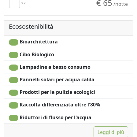
€ 65
/notte
Riscaldamento
x 2
Macchina per il caffé
autonomo
Doccia
Culla
Shampoo plastic-free,
Ecosostenibilità
Asciugacapelli
no monodose
Stendibiancheria
Giardino
Asciugamani
Accessibilità
Bioarchitettura
Cibo Biologico
Lampadine a basso consumo
Pannelli solari per acqua calda
Prodotti per la pulizia ecologici
Raccolta differenziata oltre l'80%
Riduttori di flusso per l'acqua
Leggi di più