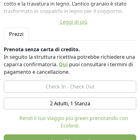
cotto e la travatura in legno. L’antico granaio è stato
trasformato in soppalchi in legno per il soggiorno.
L’edificio, attualmente adibito ad agriturismo per il
Leggi di più
pernottamento e soggiorno è affiancato dalla vecchia
barchessa con la stalla inoltre a est è ombreggiato da
Prezzi
un ettaro di bosco di piante autoctone che rendono più
ospitale e fresco l’ambiente campestre. Il fondo
Prenota senza carta di credito.
agricolo coltivato in modo biologico, su cui sorge
In seguito la struttura ricettiva potrebbe richiedere una
l’agriturismo, permette la produzione e vendita diretta
caparra confirmatoria.
Qui
puoi consultare i termini di
di
pagamento e cancellazione.
ortaggi di stagione, soprattutto zucche di ogni tipo,
particolarmente ricercate per i piatti tipici Mantovani e
non solo.
L`agriturismo offre alloggio in camere dall`atmosfera
2 Adulti, 1 Stanza
ospitale tipicamente rurale dove l’accoglienza è
caratterizzata da ambienti arredati con cura, con bagni
Rendi il tuo viaggio più green prenotando con
personalizzati ed una stanza adibita a persone invalide;
Ecobnb.
vi è anche a disposizione una confortevole sala relax,
inoltre nelle adiacenze un’area destinata