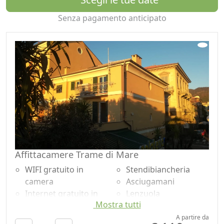
Senza pagamento anticipato
Affittacamere Trame di Mare
WIFI gratuito in
Stendibiancheria
camera
Asciugamani
Internet gratuito in
Lenzuola
Mostra tutti
camera
Doccia
Colazione inclusa
Shampoo plastic-free,
A partire da