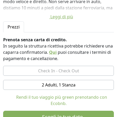
modo veloce e diretto. Non serve arrivare in auto,
distiamo 10 minuti a piedi dalla stazione ferroviaria, ma
se avete necessita' di arrivare in auto potrete
Leggi di più
parcheggiare in paese chiedendoci il pass. Levanto e'
perfetto per visitare le 5 terre, ma anche per esplorare
Prezzi
la Vallata con i suoi sentieri, o la fantastica
ciclopedonale ricavata sul percorso e nelle gallerie della
Prenota senza carta di credito.
vecchia ferrovia che vi portera' a scoprire Bonassola e
In seguito la struttura ricettiva potrebbe richiedere una
Framura. In questo caso potrete noleggiare le nostre
caparra confirmatoria.
Qui
puoi consultare i termini di
Riciclette a un prezzo simbolico. Al rientro dalle vostre
pagamento e cancellazione.
giornate, potrete rilassarvi, perche' siamo in centro
paese e per trovare bar e ristoranti bastano pochi
passi. Noi viviamo nella stessa casa, e siamo a
disposizione per ogni necessita', perche' pensiamo
2 Adulti, 1 Stanza
(soprattutto adesso, in questo momento storico), che
passare un fine settimana o una breve vacanza
Rendi il tuo viaggio più green prenotando con
rilassandosi sia basilare.
Ecobnb.
Scegli le tue date