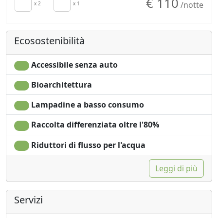
€ 110
/notte
TV in camera
x 2
x 1
no monodose
Aria Condizionata
Vista mare
Asciugacapelli
Vista panoramica
Ecosostenibilità
Accessibile senza auto
Bioarchitettura
Lampadine a basso consumo
Raccolta differenziata oltre l'80%
Riduttori di flusso per l'acqua
Leggi di più
Servizi