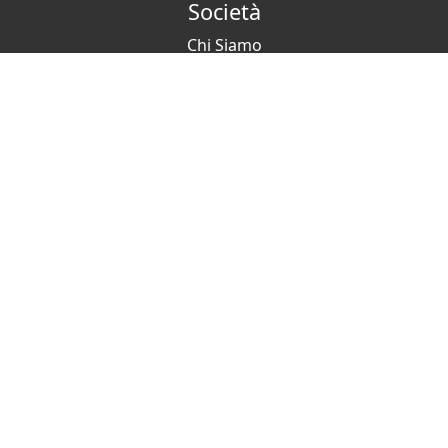
Società
Chi Siamo
Media Kit
Lavora con noi
Partner
Contatti
IVA: IT 02342300221
Ospita
Diventa Host
FAQ
Come ospitare green
I Nostri Fornitori Green
Eventi di Formazione
Viaggia
Gift Card
Reconnect