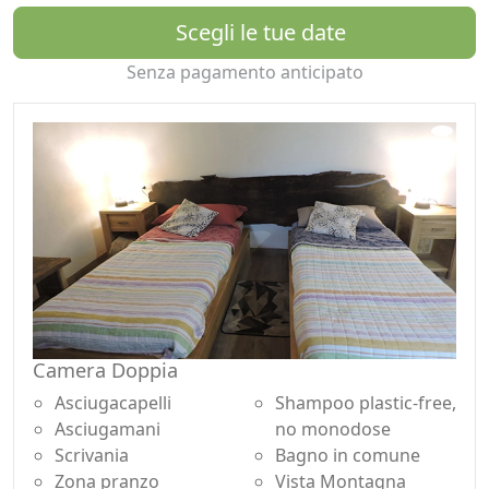
agri campeggio sono raggiungibili solo a piedi.
Scegli le tue date
Qui viene chiamato “corte“ un insediamento al di fuori
del centro abitato dove vivevano le famiglie contadine
Senza pagamento anticipato
con i loro animali; rispetto all’alpeggio era abitato tutto
l’anno.
La nostra avventura è cominciata ca 20 anni fa,
abbiamo ri-abitato il corte dedicandoci all’allevamento
di capre da latte e produzione di formaggi.
Vi accogliamo in una casa agrituristica risalente al 1920,
ristrutturata mantenendo le caratteristiche originali, in
sasso con tetto in piode come da tradizione del posto.
Legni trattati con impregnanti naturali, riscaldamento a
legna proveniente da fonti locali e pannelli solari.
La cucina propone cibi con prodotti dell’azienda,
Camera Doppia
formaggi caprini a latte crudo, freschi e stagionati,
taglieri con salumi misti, cotechini e carne secca, piatti
Asciugacapelli
Shampoo plastic-free,
caldi con polenta e spezzatini di carni caprine e suine
Asciugamani
no monodose
del nostro allevamento. Uova, verdure dell’orto in base
Scrivania
Bagno in comune
alla disponibilità stagionale. Acqua da fonte della
Zona pranzo
Vista Montagna