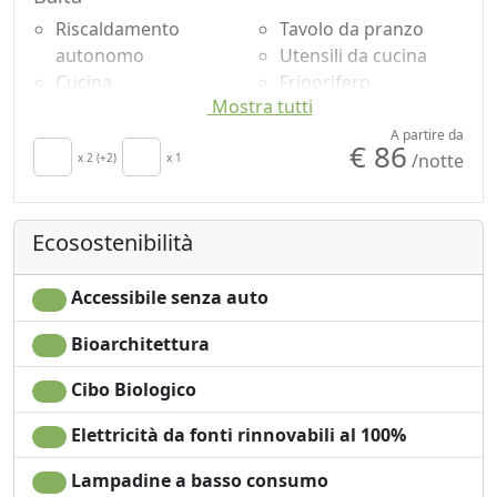
Riscaldamento
Tavolo da pranzo
autonomo
Utensili da cucina
Cucina
Frigorifero
Mostra tutti
Asciugacapelli
Zona pranzo
Soggiorno
all'aperto
A partire da
€ 86
/notte
Terrazza
x 2 (+2)
x 1
Doccia
Asciugamani
Vista Montagna
Lenzuola
Ingresso
Ecosostenibilità
Ferro da stiro
indipendente
Divano
Microonde
Accessibile senza auto
Bioarchitettura
Cibo Biologico
Elettricità da fonti rinnovabili al 100%
Lampadine a basso consumo