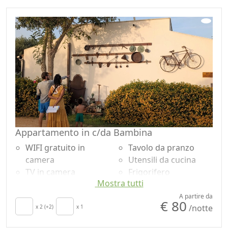
Appartamento in c/da Bambina
WIFI gratuito in
Tavolo da pranzo
camera
Utensili da cucina
TV in camera
Frigorifero
Mostra tutti
Aria Condizionata
Zona pranzo
Culla
all'aperto
A partire da
€ 80
/notte
Cucina
x 2 (+2)
x 1
Barbecue
Angolo cottura
Doccia