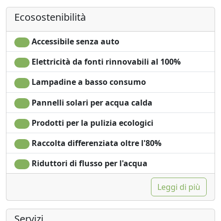
Asciugacapelli
Lavatrice
Ecosostenibilità
Terrazza
Giardino
Stendibiancheria
Vista giardino
Asciugamani
Ingresso
Accessibile senza auto
Lenzuola
indipendente
Elettricità da fonti rinnovabili al 100%
Armadio o
Microonde
Guardaroba
Lampadine a basso consumo
Pannelli solari per acqua calda
Prodotti per la pulizia ecologici
Raccolta differenziata oltre l'80%
Riduttori di flusso per l'acqua
Leggi di più
Servizi