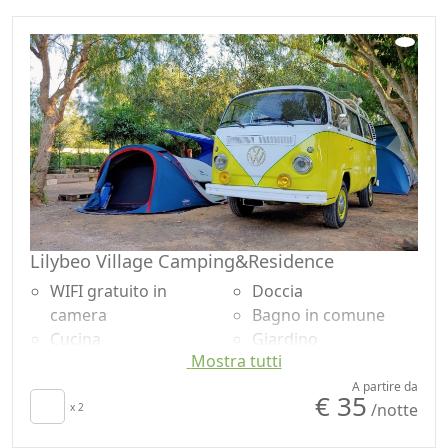
Lilybeo Village Camping&Residence
WIFI gratuito in
Doccia
camera
Bagno in comune
Cucina
Giardino
Mostra tutti
Utensili da cucina
Vista giardino
Zona pranzo
Piscina privata
A partire da
€ 35
/notte
all'aperto
x 2
Accessibilità
Barbecue