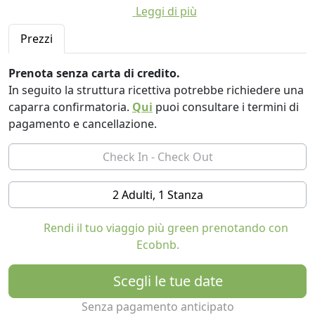
Leggi di più
In un ambiente suggestivo di un'oasi di relax nella
piscina e nel parco delle magnolie e pepe rosa dispone
Prezzi
di piazzole per tende e camper e 10 mini appartamenti
dotati di tutti i comfort e servizi alberghieri di qualità.
Prenota senza carta di credito.
In seguito la struttura ricettiva potrebbe richiedere una
Lilybeo Village offre un nuovo modo di fare vacanza in
caparra confirmatoria.
Qui
puoi consultare i termini di
stretto contatto con la natura e all'insegna della
pagamento e cancellazione.
cultura, relax e sport.
La posizione strategica di Marsala sulla punta estrema
della Sicilia Occidentale, rende Lilybeo Village il punto di
partenza ideale per visitare le vicine isole Egadi, la
2 Adulti, 1 Stanza
Laguna dello Stagnone - meta ambita degli amanti del
kite e windsurf, Segesta, Erice, Selinunte.
Rendi il tuo viaggio più green prenotando con
Ecobnb.
Scegli le tue date
Senza pagamento anticipato