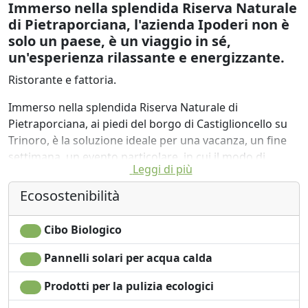
Immerso nella splendida Riserva Naturale
di Pietraporciana, l'azienda Ipoderi non è
solo un paese, è un viaggio in sé,
un'esperienza rilassante e energizzante.
Ristorante e fattoria.
Immerso nella splendida Riserva Naturale di
Pietraporciana, ai piedi del borgo di Castiglioncello su
Trinoro, è la soluzione ideale per una vacanza, un fine
settimana, un evento particolare, in cui il modo di
Leggi di più
vivere, il buon e sano cibo sono le proposte che
rendono il nostro punto forte.
Ecosostenibilità
Il benessere psico-fisico viene anche da una dieta sana
e per questo i piatti preparati da noi provengono dalla
Cibo Biologico
nostra azienda biologica, dai prodotti del nostro
giardino, dai nostri ulivi e dai vigneti con i quali
Pannelli solari per acqua calda
prepariamo ricette equilibrate di cucina tipica Toscana
Prodotti per la pulizia ecologici
KM0 .