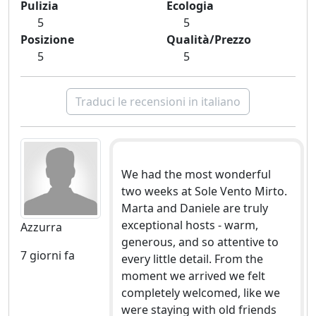
Pulizia
Ecologia
5
5
Posizione
Qualità/Prezzo
5
5
Traduci le recensioni in italiano
We had the most wonderful
two weeks at Sole Vento Mirto.
Marta and Daniele are truly
exceptional hosts - warm,
Azzurra
generous, and so attentive to
7 giorni fa
every little detail. From the
moment we arrived we felt
completely welcomed, like we
were staying with old friends