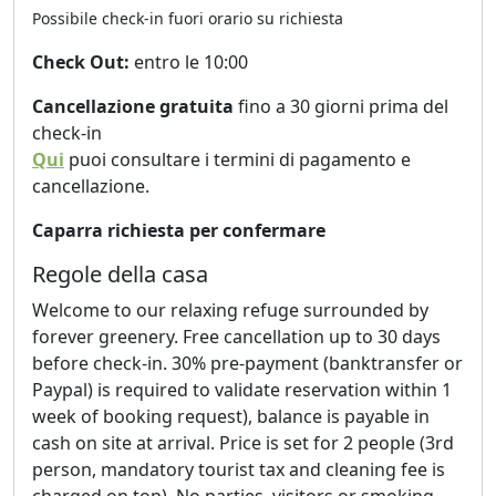
senza plastica (e capelli, utilizzare l'apposito cestino).
Possibile check-in fuori orario su richiesta
Siamo molto attenti all'ambiente e separiamo i rifiuti
Check Out:
entro le 10:00
secondo le normative locali (plastica, carta, vetro e
Cancellazione gratuita
fino a 30 giorni prima del
alluminio, compost e rifiuti misti). I pannelli solari
check-in
forniscono elettricità, riscaldamento e raffreddamento.
Qui
puoi consultare i termini di pagamento e
Il luogo potrebbe non essere sicuro o adatto a bambini
cancellazione.
(di età inferiore agli 8 anni). Non sono ammesse feste,
Caparra richiesta per confermare
né visitatori e, poiché abbiamo dei gatti, non possiamo
accettare altri animali domestici.
Regole della casa
Saremo lieti di accogliervi e di mostrarvi e condividere
Welcome to our relaxing refuge surrounded by
le bellezze della Sardegna, fornendovi consigli locali e
forever greenery. Free cancellation up to 30 days
suggerimenti su cosa fare e vedere. Viviamo nell'altra
before check-in. 30% pre-payment (banktransfer or
parte dell'edificio, insieme ai nostri due adorabili gatti,
Paypal) is required to validate reservation within 1
ma la suite per gli ospiti è ben separata.
week of booking request), balance is payable in
cash on site at arrival. Price is set for 2 people (3rd
Lavatrice disponibile su richiesta. Cambiamo gli
person, mandatory tourist tax and cleaning fee is
asciugamani ogni 5 giorni o su richiesta.
charged on top). No parties, visitors or smoking