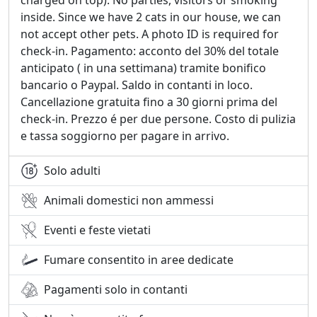
inside. Since we have 2 cats in our house, we can
Solo gli ospiti registrati sono ammessi nella struttura.
not accept other pets. A photo ID is required for
Non sono ammessi musica ad alto volume né visitatori
check-in. Pagamento: acconto del 30% del totale
non registrati. Vi preghiamo gentilmente di rispettare il
anticipato ( in una settimana) tramite bonifico
regolamento interno e di lasciare la suite nelle stesse
bancario o Paypal. Saldo in contanti in loco.
condizioni in cui l'avete trovata. In caso di danni, vi
Cancellazione gratuita fino a 30 giorni prima del
preghiamo di informarci immediatamente; potrebbero
check-in. Prezzo é per due persone. Costo di pulizia
essere addebitati dei costi.
e tassa soggiorno per pagare in arrivo.
Gli ospiti sono tenuti a presentare un documento
d'identità valido o il passaporto per la registrazione
Solo adulti
turistica obbligatoria. La tassa di soggiorno è da pagare
Animali domestici non ammessi
all'arrivo: 3,5 EUR a persona al giorno (tariffa del
Comune di Olbia), e verrà aggiunto un costo di pulizia
Eventi e feste vietati
una tantum.
Fumare consentito in aree dedicate
L'orario di check-in è generalmente tra le 16:00 e le
24:00, il check-out entro le 10:00. Per qualsiasi altra
Pagamenti solo in contanti
richiesta, non esitate a contattarmi.