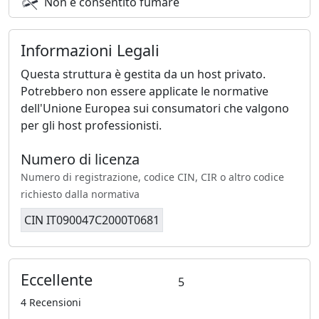
Non è consentito fumare
Pagamento: è richiesto un acconto del 30% per
confermare la prenotazione.
Informazioni Legali
Vi prego di contattarmi per verificare la disponibilità: il
calendario potrebbe non essere sempre aggiornato. Un
Questa struttura è gestita da un host privato.
caloroso benvenuto nella nostra terra e nella nostra
Potrebbero non essere applicate le normative
casa!
dell'Unione Europea sui consumatori che valgono
per gli host professionisti.
Marta e Daniele
Numero di licenza
Numero di licenza legale:
Numero di registrazione, codice CIN, CIR o altro codice
CIN _IT090047C2000T0681
richiesto dalla normativa
CIN IT090047C2000T0681
Eccellente
5
4 Recensioni