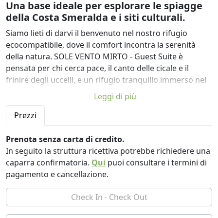
Una base ideale per esplorare le spiagge
della Costa Smeralda e i siti culturali.
Siamo lieti di darvi il benvenuto nel nostro rifugio
ecocompatibile, dove il comfort incontra la serenità
della natura. SOLE VENTO MIRTO - Guest Suite è
pensata per chi cerca pace, il canto delle cicale e il
frinire degli uccelli, e un rifugio tranquillo immerso nel
rigoglioso paesaggio mediterraneo. È la base ideale per
Leggi di più
rilassarsi ed esplorare le spiagge vicine (Porto Rotondo,
Golfo Aranci, Costa Smeralda, Olbia, Pittulongu) e gli
Prezzi
splendidi siti naturali e culturali (Arzachena). Ideale per
coppie (o per 3 persone).
Prenota senza carta di credito.
In seguito la struttura ricettiva potrebbe richiedere una
Una dimensione e uno stile contemporanei in dialogo
caparra confirmatoria.
Qui
puoi consultare i termini di
con un mondo antico: tradizione, evoluzione e armonia
pagamento e cancellazione.
con la natura. Offriamo non solo un alloggio, ma
qualcosa di più: un'esperienza autentica della vita
sarda.