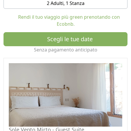
2 Adulti, 1 Stanza
La Guest Suite indipendente ha una superficie di circa
35 mq ed è dotata di impianto di
Rendi il tuo viaggio più green prenotando con
riscaldamento/raffreddamento in entrambi gli
Ecobnb.
ambienti. Camera da letto con comodo letto
matrimoniale (160x200 cm), piacevole soggiorno con
Scegli le tue date
angolo cottura, tavolino da pranzo, divano letto
(utilizzabile anche come letto in caso di 3 ospiti), bagno
Senza pagamento anticipato
con cabina doccia e box doccia, scrivania dedicata nel
corridoio, ingresso indipendente, terrazza panoramica
con mobili da esterno e parcheggio privato. Non è
presente la TV, la natura offre programmi migliori.
A disposizione degli ospiti: frigorifero, macchina per il
caffè, bollitore (con tè e caffè in omaggio), forno a
microonde, utensili da cucina di base, asciugacapelli e
Wi-Fi. Asciugamani, lenzuola e bagnoschiuma/sapone
100% biologico inclusi nel prezzo.
Splendida vista sulla valle di Sole Ruju e sulle colline
Sole Vento Mirto - Guest Suite