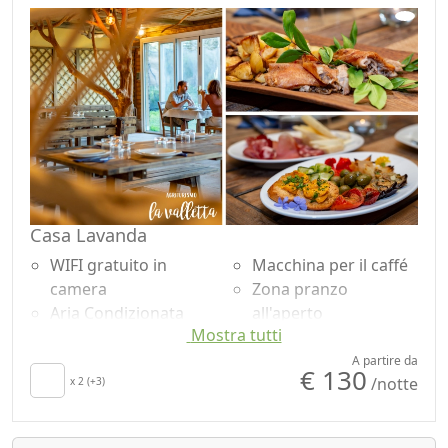
Tavolo da pranzo
Arredi ecologici
Seggiolone
Lenzuola in cotone o
Utensili da cucina
lino
Casa Lavanda
WIFI gratuito in
Macchina per il caffé
camera
Zona pranzo
Aria Condizionata
all'aperto
Mostra tutti
Cucina
Doccia
Asciugacapelli
Lavatrice
A partire da
€ 130
/notte
Lenzuola
x 2 (+3)
Giardino
Divano
Vista mare
Tavolo da pranzo
Vista panoramica