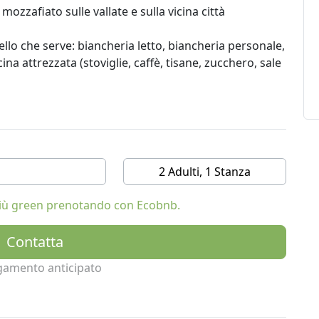
mozzafiato sulle vallate e sulla vicina città
llo che serve: biancheria letto, biancheria personale,
ina attrezzata (stoviglie, caffè, tisane, zucchero, sale
2 Adulti, 1 Stanza
 più green prenotando con Ecobnb.
Contatta
gamento anticipato