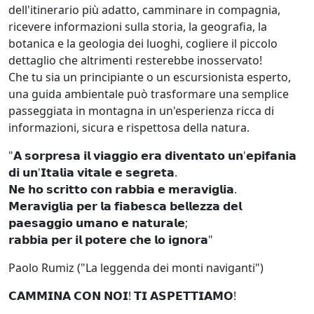
dell'itinerario più adatto, camminare in compagnia,
ricevere informazioni sulla storia, la geografia, la
botanica e la geologia dei luoghi, cogliere il piccolo
dettaglio che altrimenti resterebbe inosservato!
Che tu sia un principiante o un escursionista esperto,
una guida ambientale può trasformare una semplice
passeggiata in montagna in un'esperienza ricca di
informazioni, sicura e rispettosa della natura.
"𝗔 𝘀𝗼𝗿𝗽𝗿𝗲𝘀𝗮 𝗶𝗹 𝘃𝗶𝗮𝗴𝗴𝗶𝗼 𝗲𝗿𝗮 𝗱𝗶𝘃𝗲𝗻𝘁𝗮𝘁𝗼 𝘂𝗻'𝗲𝗽𝗶𝗳𝗮𝗻𝗶𝗮
𝗱𝗶 𝘂𝗻'𝗜𝘁𝗮𝗹𝗶𝗮 𝘃𝗶𝘁𝗮𝗹𝗲 𝗲 𝘀𝗲𝗴𝗿𝗲𝘁𝗮.
𝗡𝗲 𝗵𝗼 𝘀𝗰𝗿𝗶𝘁𝘁𝗼 𝗰𝗼𝗻 𝗿𝗮𝗯𝗯𝗶𝗮 𝗲 𝗺𝗲𝗿𝗮𝘃𝗶𝗴𝗹𝗶𝗮.
𝗠𝗲𝗿𝗮𝘃𝗶𝗴𝗹𝗶𝗮 𝗽𝗲𝗿 𝗹𝗮 𝗳𝗶𝗮𝗯𝗲𝘀𝗰𝗮 𝗯𝗲𝗹𝗹𝗲𝘇𝘇𝗮 𝗱𝗲𝗹
𝗽𝗮𝗲𝘀𝗮𝗴𝗴𝗶𝗼 𝘂𝗺𝗮𝗻𝗼 𝗲 𝗻𝗮𝘁𝘂𝗿𝗮𝗹𝗲;
𝗿𝗮𝗯𝗯𝗶𝗮 𝗽𝗲𝗿 𝗶𝗹 𝗽𝗼𝘁𝗲𝗿𝗲 𝗰𝗵𝗲 𝗹𝗼 𝗶𝗴𝗻𝗼𝗿𝗮"
Paolo Rumiz ("La leggenda dei monti naviganti")
𝗖𝗔𝗠𝗠𝗜𝗡𝗔 𝗖𝗢𝗡 𝗡𝗢𝗜! 𝗧𝗜 𝗔𝗦𝗣𝗘𝗧𝗧𝗜𝗔𝗠𝗢!