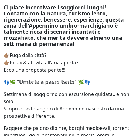
Ci piace incentivare i soggiorni lunghi!
Contatto con la natura, turismo lento,
rigenerazione, benessere, esperienze: questa
zona dell'Appennino umbro-marchigiano è
talmente ricca di scenari incantati e
mozzafiato, che merita davvero almeno una
settimana di permanenza!
👉🏽Fuga dalla città?
👉🏽Relax & attività all'aria aperta?
Ecco una proposta per te!!!
👣🌿 "𝕌𝕞𝕓𝕣𝕚𝕒 𝕒 𝕡𝕒𝕤𝕤𝕠 𝕝𝕖𝕟𝕥𝕠" 🌿👣
Settimana di soggiorno con escursione guidata.. e non
solo!
Scopri questo angolo di Appennino nascosto da una
prospettiva differente.
Faggete che paiono dipinte, borghi medioevali, torrenti
impetuosi, gole incastonate nella roccia, eremi e