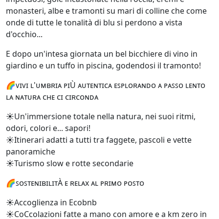
monasteri, albe e tramonti su mari di colline che come
onde di tutte le tonalità di blu si perdono a vista
d'occhio...
E dopo un'intesa giornata un bel bicchiere di vino in
giardino e un tuffo in piscina, godendosi il tramonto!
🌈ᴠɪᴠɪ ʟ'ᴜᴍʙʀɪᴀ ᴘɪÙ ᴀᴜᴛᴇɴᴛɪᴄᴀ ᴇꜱᴘʟᴏʀᴀɴᴅᴏ ᴀ ᴘᴀꜱꜱᴏ ʟᴇɴᴛᴏ
ʟᴀ ɴᴀᴛᴜʀᴀ ᴄʜᴇ ᴄɪ ᴄɪʀᴄᴏɴᴅᴀ
☀️Un'immersione totale nella natura, nei suoi ritmi,
odori, colori e... sapori!
☀️Itinerari adatti a tutti tra faggete, pascoli e vette
panoramiche
☀️Turismo slow e rotte secondarie
🌈ꜱᴏꜱᴛᴇɴɪʙɪʟɪᴛÀ ᴇ ʀᴇʟᴀx ᴀʟ ᴘʀɪᴍᴏ ᴘᴏꜱᴛᴏ
☀️Accoglienza in Ecobnb
☀️CoCcolazioni fatte a mano con amore e a km zero in