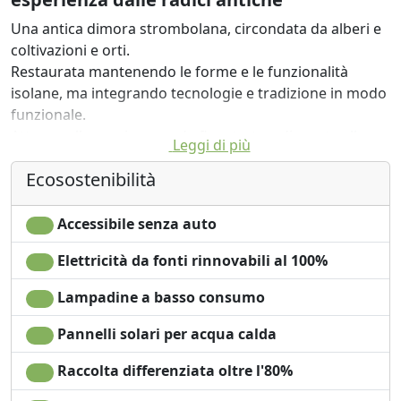
Una antica dimora strombolana, circondata da alberi e
coltivazioni e orti.
Restaurata mantenendo le forme e le funzionalità
isolane, ma integrando tecnologie e tradizione in modo
funzionale.
Attorno alla ampia veranda finestrata, adiacente alla
Leggi di più
cucina, si dispongono su 2 piani le 5 camere (ciascuna
Ecosostenibilità
con proprio bagno).
Le 2 camere del primo piano dispongono di grandi
terrazzi che abbracciano con lo sguardo sia il mare che
Accessibile senza auto
la montagna.
Elettricità da fonti rinnovabili al 100%
Attorno alla dimora, il giardino interno offre l'ombra e il
fresco per consumare i pasti; oltre il giardino c'è la
Lampadine a basso consumo
pineta con le amache, l'agrumeto, gli orti ed i frutteti.
Benché situata nel centro abitato, la dimora è immersa
Pannelli solari per acqua calda
dunque nel verde e mantiene il suo spirito di antica
Raccolta differenziata oltre l'80%
masseria.
Durante le stagioni fresche, la dimora è riscaldata