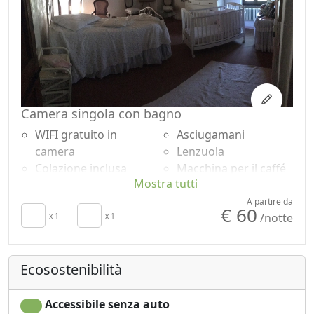
Camera singola con bagno
WIFI gratuito in
Asciugamani
camera
Lenzuola
Colazione inclusa
Macchina per il caffé
Mostra tutti
TV in camera
Vasca da bagno
Aria Condizionata
Doccia
A partire da
€ 60
/notte
Culla
x 1
x 1
Giardino
Asciugacapelli
Vista giardino
Ecosostenibilità
Accessibile senza auto