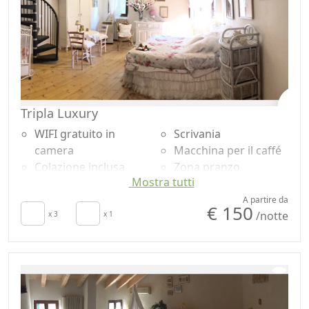
all'aperto
Tripla Luxury
WIFI gratuito in
Scrivania
camera
Macchina per il caffé
Colazione inclusa
Zona pranzo
Mostra tutti
TV in camera
all'aperto
Aria Condizionata
Barbecue
A partire da
€ 150
/notte
Culla
x 3
x 1
Vasca da bagno
Asciugacapelli
Doccia
Soggiorno
Shampoo plastic-free,
Asciugamani
no monodose
Lenzuola
Giardino
Armadio o
Vista giardino