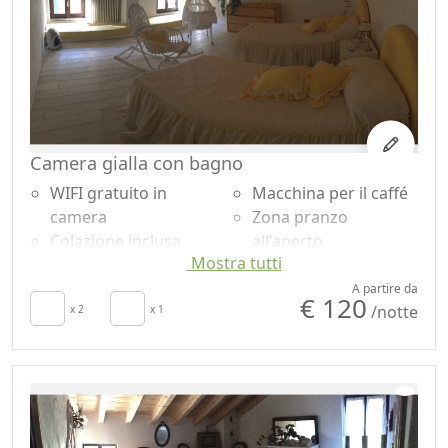
Guardaroba
Camera gialla con bagno
WIFI gratuito in
Macchina per il caffé
camera
Zona pranzo
Colazione inclusa
all'aperto
Mostra tutti
Aria Condizionata
Barbecue
Riscaldamento
Doccia
A partire da
€ 120
/notte
autonomo
x 2
x 1
Shampoo plastic-free,
Culla
no monodose
Asciugacapelli
Giardino
Asciugamani
Piscina privata
Lenzuola