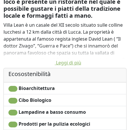
loco è presente un ristorante nel quale è
possibile gustare i piatti della tradizione
locale e formaggi fatti a mano.
Villa Lean è un casale del XII secolo situato sulle colline
lucchesi a 12 km dalla città di Lucca. La proprietà è
appartenuta al famoso regista inglese David Lean ( “Il
dottor Zivago”, “Guerra e Pace”) che si innamorò del
panorama favoloso che spazia su tutta la vallata di
Lucca fino alle colline di Pisa dove si intravede il mare. Il
Leggi di più
casale è stato restaurato per accogliere 10 persone e
Ecosostenibilità
può essere affittato sia per un singolo gruppo che
come unità indipendenti. I proprietari sono a
disposizione degli ospiti per accompagnare i clienti
Bioarchitettura
interessati in escursioni in MTB o in fuoristrada alla
Cibo Biologico
scoperta dei borghi medievali nei dintorni. In loco è
presente un ristorante nel quale, previa prenotazione, è
Lampadine a basso consumo
possibile gustare i piatti della tradizione locale e i
formaggi fatti a mano dalla proprietaria, vincitori di
Prodotti per la pulizia ecologici
numerosi premi a livello nazionale.