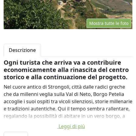
Mostra tutte le foto
Descrizione
Ogni turista che arriva va a contribuire
economicamente alla rinascita del centro
storico e alla continuazione del progetto.
Nel cuore antico di Strongoli, città dalle radici greche
che da millenni veglia sulla Val di Neto, Borgo Petelia
accoglie i suoi ospiti tra vicoli silenziosi, storie millenarie
e tradizioni autentiche. Qui il tempo sembra rallentare,
regalando la possibilità di abitare in un vero borgo, a
contatto con la comunità locale.
Leggi di più
Frutto di un accurato restauro architettonico, questo