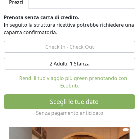
Prezzi
albergo diffuso custodisce sette dimore storiche
trasformate in spazi accoglienti e sostenibili, senza
Prenota senza carta di credito.
perdere l’anima delle case calabresi. Le abitazioni
In seguito la struttura ricettiva potrebbe richiedere una
conservano la tipica struttura “palazziata”: ambienti di
caparra confirmatoria.
lavoro al piano terra e stanze luminose ai piani
superiori, arredate con mobili d’epoca recuperati e
dettagli su misura che valorizzano la semplicità della
tradizione contadina. Un progetto che unisce
2 Adulti, 1 Stanza
autenticità e comfort moderni, con soluzioni eco-
friendly come pannelli radianti, camini termici e pompe
Rendi il tuo viaggio più green prenotando con
di calore.
Ecobnb.
Al centro del borgo, la Piazzetta del Casale diventa
Scegli le tue date
luogo di incontri e convivialità: cene all’aperto, feste,
proiezioni di film e giochi per i bambini restituiscono
Senza pagamento anticipato
l’atmosfera viva e genuina dei paesi del Sud. Su
richiesta, gli ospiti possono usufruire di una cucina
tipica preparata in casa o di una sala per eventi e
conferenze.