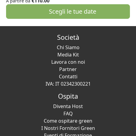
€110.00
A partire da
Scegli le tue date
Società
Chi Siamo
Media Kit
Lavora con noi
Partner
Contatti
IVA: IT 02342300221
Ospita
Diventa Host
FAQ
Come ospitare green
I Nostri Fornitori Green
Eventi di Formazione