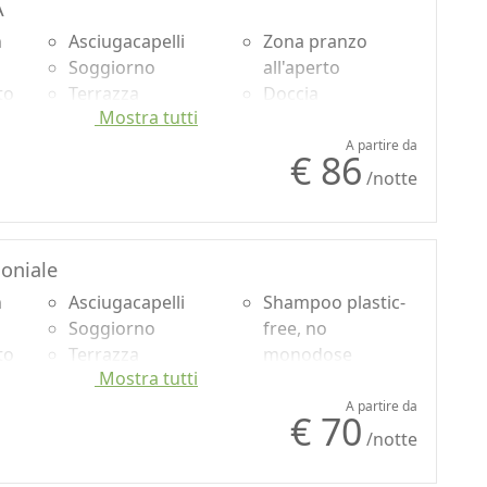
A
n
Asciugacapelli
Zona pranzo
Soggiorno
all'aperto
to
Terrazza
Doccia
Mostra tutti
Asciugamani
Shampoo plastic-
usa
Lenzuola
free, no
A partire da
€ 86
Armadio o
monodose
/notte
ata
Guardaroba
Giardino
Divano
Vista Montagna
Divano letto
Vista giardino
oniale
o
Frigorifero
Vista panoramica
r
n
Macchina per il
Asciugacapelli
Ingresso
Shampoo plastic-
caffé
Soggiorno
indipendente
free, no
to
Terrazza
Accessibilità
monodose
Mostra tutti
Asciugamani
Giardino
usa
Lenzuola
Vista Montagna
A partire da
€ 70
Armadio o
Vista mare
/notte
ata
Guardaroba
Vista giardino
Utensili da cucina
Vista panoramica