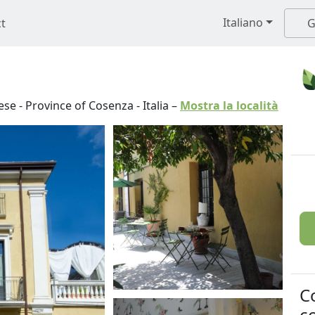
Italiano
t
G
ese
-
Province of Cosenza
-
Italia
–
Mostra la località
C
co