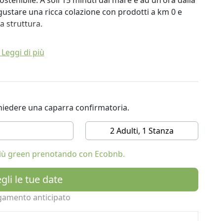
ostenibile. A soli 15 minuti dal mare e ad un'ora dalla
r gustare una ricca colazione con prodotti a km 0 e
a struttura.
Leggi di più
ichiedere una caparra confirmatoria.
2 Adulti, 1 Stanza
 più green prenotando con Ecobnb.
gli le tue date
gamento anticipato