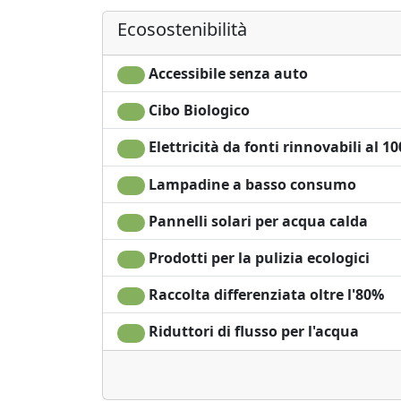
autonomo
Ecosostenibilità
Frigobar acces
su richiesta pe
Accessibile senza auto
risparmio
energetico
Cibo Biologico
Elettricità da fonti rinnovabili al 1
Lampadine a basso consumo
Pannelli solari per acqua calda
Prodotti per la pulizia ecologici
Raccolta differenziata oltre l'80%
Riduttori di flusso per l'acqua