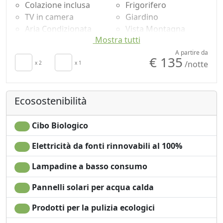
Colazione inclusa
Frigorifero
TV in camera
Giardino
Aria Condizionata
Vista Montagna
Mostra tutti
Angolo cottura
Vista mare
Soggiorno
Vista giardino
A partire da
€ 135
/notte
Patio
x 2
x 1
Vista panoramica
Asciugamani
Ingresso
Divano letto
indipendente
Ecosostenibilità
Tavolo da pranzo
Cibo Biologico
Elettricità da fonti rinnovabili al 100%
Lampadine a basso consumo
Pannelli solari per acqua calda
Prodotti per la pulizia ecologici