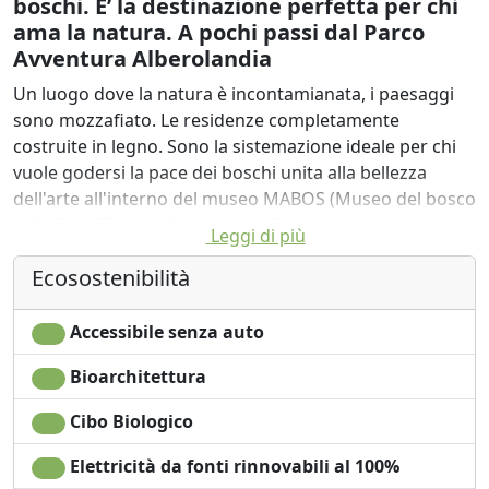
boschi. E’ la destinazione perfetta per chi
ama la natura. A pochi passi dal Parco
Avventura Alberolandia
Un luogo dove la natura è incontamianata, i paesaggi
sono mozzafiato. Le residenze completamente
costruite in legno. Sono la sistemazione ideale per chi
vuole godersi la pace dei boschi unita alla bellezza
dell'arte all'interno del museo MABOS (Museo del bosco
della Sila). E’ la destinazione perfetta per chi ama la
Leggi di più
natura e la cultura.
Ecosostenibilità
A pochi km dal Parco Nazionale offre infinite possibilità
di trekking ed escursioni ma è anche una scelta per una
fuga immersi nella natura per staccare la spina dallo
Accessibile senza auto
stress quotidiano.
Bioarchitettura
Offriamo la possibilità di organizzare diverse attività,
come PERCORSI ENOGASTRONOMICI: visite alle vicine
Cibo Biologico
aziende (Produzione formaggi, produzione piccoli
frutti) con degustazioni di prodotti tipici e di vini,
Elettricità da fonti rinnovabili al 100%
assistiti dal nostro sommelier; ESCURSIONI GUIDATE