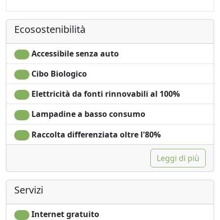
autonomo
Macchina per il caffé
Culla
Pavimento in legno
Ecosostenibilità
Cucina
naturale
Asciugacapelli
Doccia
Soggiorno
Shampoo plastic-free,
Accessibile senza auto
Stendibiancheria
no monodose
Cibo Biologico
Asciugamani
Lavatrice
Lenzuola
Vista Montagna
Elettricità da fonti rinnovabili al 100%
Armadio o
Vista panoramica
Guardaroba
Microonde
Lampadine a basso consumo
Raccolta differenziata oltre l'80%
Leggi di più
Servizi
Internet gratuito