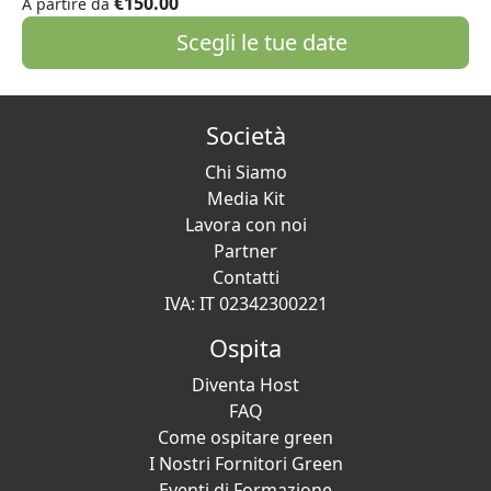
€150.00
A partire da
Scegli le tue date
Società
Chi Siamo
Media Kit
Lavora con noi
Partner
Contatti
IVA: IT 02342300221
Ospita
Diventa Host
FAQ
Come ospitare green
I Nostri Fornitori Green
Eventi di Formazione