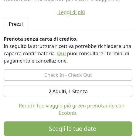
In dotazione, trovate una potente pompa di calore di
Leggi di più
ultima generazione che garantisce un riscaldamento
Prezzi
efficace, raffreddamento, ionizzazione e purificazione
dell'aria per un clima interno ottimale. Offre 4 posti
Prenota senza carta di credito.
letto. Un divano letto a due piazze nel soggiorno con
In seguito la struttura ricettiva potrebbe richiedere una
TV, e letto matrimoniale nella camera separata.
caparra confirmatoria.
Qui
puoi consultare i termini di
L'ampio soggiorno è una zona living luminosa e
pagamento e cancellazione.
spaziosa, dotata di una cucina ben fornita con fornelli a
induzione, microonde, forno elettrico, frigorifero,
lavastoviglie e bollitore.
2 Adulti, 1 Stanza
L'appartamento dispone anche di un locale lavanderia
con lavatrice.
Rendi il tuo viaggio più green prenotando con
Ecobnb.
Il bagno è moderno e funzionale, dotato di una comoda
doccia.
Scegli le tue date
A completare l'appartamento, una cabina armadio in un