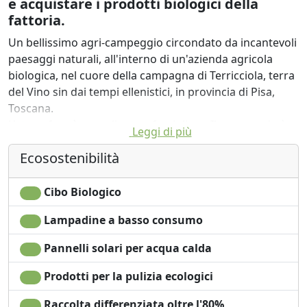
e acquistare i prodotti biologici della
fattoria.
Un bellissimo agri-campeggio circondato da incantevoli
paesaggi naturali, all'interno di un'azienda agricola
biologica, nel cuore della campagna di Terricciola, terra
del Vino sin dai tempi ellenistici, in provincia di Pisa,
Toscana.
L'atmosfera è accogliente e famigliare. Il campeggio è
Leggi di più
pensato per offrire un'immersione totale nei profumi,
Ecosostenibilità
nei suoni e nei colori della natura.
Ciascuna piazzola (di 60 mq) può ospitare una o più
tende, a vostra scelta, ed è delimitata da siepi
Cibo Biologico
profumate di erbe aromatiche, rosmarino, mirto,
Lampadine a basso consumo
lentisco e alloro.
Potrete acquistare i prodotti locali della fattoria e
Pannelli solari per acqua calda
osservare i cavalli.
A disposizione degli ospiti uno spazio comune,
Prodotti per la pulizia ecologici
all'interno di una grande tenda africana, con tavoli e
Raccolta differenziata oltre l'80%
sedie per una capienza massima di 60 persone, allaccio