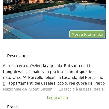
Mostra tutte le foto
Descrizione
All'inizio era un'Azienda agricola. Poi sono nati i
bungalows, gli chalets, la piscina, i campi sportivi, il
ristorante "Al Porcello felice", la Locanda del Porcellino,
gli appartamenti del Casale Piccolo. Nel cuore del Parco
Nazionale dei Monti Sibillini, il Collaccio è la base ideale
per gli appassionati della natura, che trovano ospitalità
Leggi di più
per tutti i gusti.
E per tutte le tasche.
Prezzi