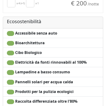
€ 200
/notte
Culla
x 4 (+1)
x 1
all'aperto
Cucina
Barbecue
Angolo cottura
Pavimento in legno
Ecosostenibilità
Asciugacapelli
naturale
Soggiorno
Doccia
Terrazza
Shampoo plastic-free,
Accessibile senza auto
Patio
no monodose
Bioarchitettura
Stendibiancheria
Lavatrice
Asciugamani
Giardino
Cibo Biologico
Lenzuola
Vista Montagna
Armadio o
Vista giardino
Elettricità da fonti rinnovabili al 100%
Guardaroba
Vista panoramica
Lampadine a basso consumo
Scrivania
Ingresso
Divano
indipendente
Pannelli solari per acqua calda
Prodotti per la pulizia ecologici
Raccolta differenziata oltre l'80%