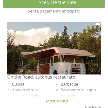
Scegli le tue date
arredato e ombreggiato con ampio giardino privato. Si
tratta di carovane gitane o pulmann vintage degli anni
Senza pagamento anticipato
'60, completamente restaurati e arredati .
Tutte le tipologie di alloggio hanno in dotazione
accessori , attrezzature , lenzuola e asciugamani,
biancheria per il bagno e la cucina.
Servizi inclusi nel costo dell'alloggio:
accogliente salone con camino per il barbecue;
biopiscina circondata dalla natura e dal paesaggio delle
colline.
Servizio Wi-fi free
parcheggio
On the Road, autobus restaurato
area barbecue
Cucina
Barbecue
Saranno nostri graditi ospiti anche i vostri animali!
Angolo cottura
Pavimento in legno
Per chi arriva in treno, è a disposizione degli ospiti, su
Asciugacapelli
naturale
richiesta, un servizio di navetta dalla Stazione di Parma
Mostra tutti
Patio
Doccia
o di Salsomaggiore Terme.
Stendibiancheria
Shampoo plastic-free,
A partire da
La nostra formula di ospitalità prevede un soggiorno