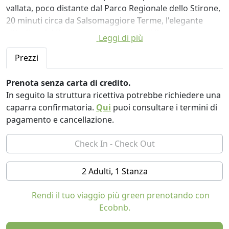
vallata, poco distante dal Parco Regionale dello Stirone,
20 minuti circa da Salsomaggiore Terme, l'elegante
cittadina del Benessere in provincia di Parma.
Leggi di più
Circondati da campi, boschi, frutteti, uliveti e colline,
Prezzi
sarete completamente immersi nella natura, in un
territorio rinomato in tutto il mondo per la sua cucina,
Prenota senza carta di credito.
presidio Slow Food per l'unicità dei suoi prodotti tipici.
In seguito la struttura ricettiva potrebbe richiedere una
caparra confirmatoria.
Qui
puoi consultare i termini di
A disposizione degli ospiti in Country House:
pagamento e cancellazione.
2 confortevoli soluzioni abitative indipendenti famigliari
, con bagno e angolo cottura, patio esterno privato
arredato per i vostri pasti
Alloggio Giardina: ambiente unicp di 40 mq adatto al
2 Adulti, 1 Stanza
soggiorno di 4 persone
Bilocale Greca : due stanze comunicati adatto al
Rendi il tuo viaggio più green prenotando con
soggiorno di 5 persone.
Ecobnb.
A disposizione degli ospiti in Glamping:
3 locations su ruota con bagno e cucina privati , patio