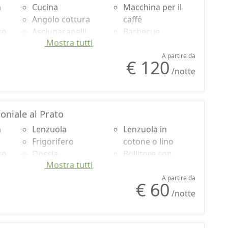
mo interessati e sensibili a tutti i temi dello sviluppo
n
Cucina
Macchina per il
i energie rinnovabili e impiego di prodotti naturali.
Angolo cottura
caffé
to
Asciugacapelli
Barbecue
Mostra tutti
Soggiorno
Vista giardino
Divano
Ingresso
A partire da
€ 120
Divano letto
indipendente
/notte
Utensili da cucina
Arredi ecologici
niale al Prato
n
Lenzuola
Lenzuola in
Frigorifero
cotone o lino
to
Doccia
Bollitore con
Mostra tutti
Lavatrice
selezione di thè e
Vista giardino
tisane
A partire da
€ 60
Ingresso
/notte
indipendente