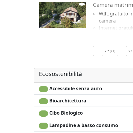
Camera matrimo
WIFI gratuito i
camera
Internet gratui
in camera
TV in camera
Culla
x 2 (+1)
x 1
Asciugacapelli
Asciugamani
Lenzuola
Ecosostenibilità
Scrivania
Accessibile senza auto
Bioarchitettura
Cibo Biologico
Lampadine a basso consumo