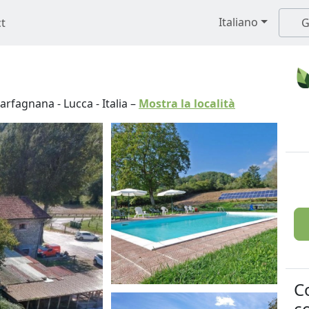
Italiano
t
G
 Garfagnana
-
Lucca
-
Italia
–
Mostra la località
C
co