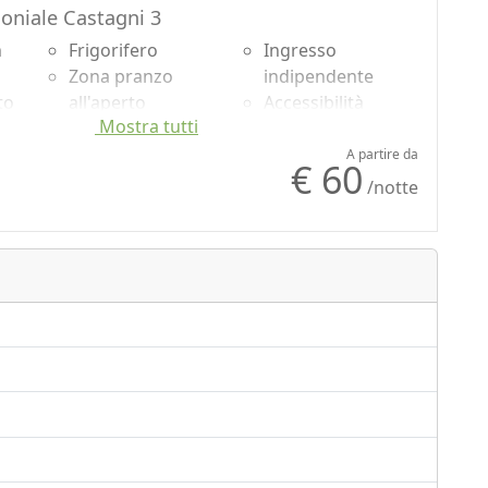
niale Castagni 3
n
Frigorifero
Ingresso
Zona pranzo
indipendente
to
all'aperto
Accessibilità
Mostra tutti
Barbecue
Arredi ecologici
Doccia
Lenzuola in
A partire da
€ 60
Shampoo plastic-
cotone o lino
/notte
free, no
Bollitore con
monodose
selezione di thè e
Vista giardino
tisane