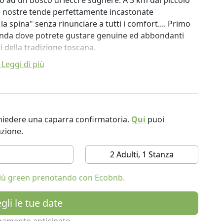
o ad un bosco di lecci e sughere. A 3 km dal piccolo
Le nostre tende perfettamente incastonate
a spina" senza rinunciare a tutti i comfort.... Primo
veranda dove potrete gustare genuine ed abbondanti
i della tradizione toscana.
Leggi di più
ichiedere una caparra confirmatoria.
Qui
puoi
azione.
2 Adulti, 1 Stanza
 più green prenotando con Ecobnb.
gli le tue date