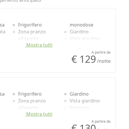
gamento anticipato
usa
Frigorifero
monodose
ata
Zona pranzo
Giardino
all'aperto
Vista giardino
Mostra tutti
Pavimento in
Ingresso
legno naturale
indipendente
A partire da
€ 129
Doccia
/notte
Shampoo plastic-
free, no
usa
Frigorifero
Giardino
Zona pranzo
Vista giardino
all'aperto
Ingresso
Mostra tutti
Doccia
indipendente
Shampoo plastic-
A partire da
€ 130
free, no