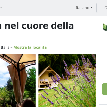
Italiano
t
G
 nel cuore della
-
Italia
–
Mostra la località