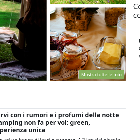
C
co
Mostra tutte le foto
i con i rumori e i profumi della notte
glamping non fa per voi: green,
sperienza unica