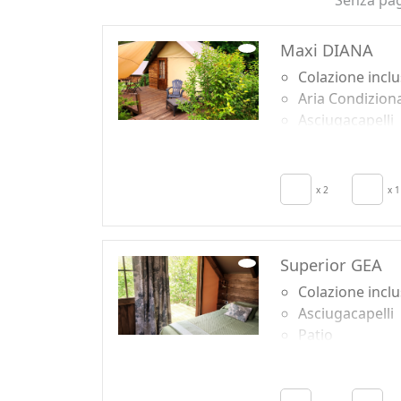
Senza pa
Maxi DIANA
Colazione incl
Aria Condizion
Asciugacapelli
Patio
Asciugamani
Lenzuola
x 2
x 1
Armadio o
Guardaroba
Superior GEA
Colazione incl
Asciugacapelli
Patio
Asciugamani
Lenzuola
Armadio o