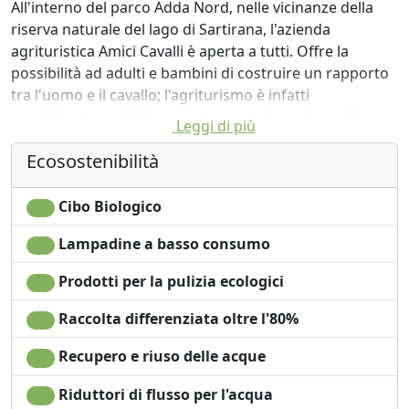
All'interno del parco Adda Nord, nelle vicinanze della
riserva naturale del lago di Sartirana, l'azienda
agrituristica Amici Cavalli è aperta a tutti. Offre la
possibilità ad adulti e bambini di costruire un rapporto
tra l'uomo e il cavallo; l'agriturismo è infatti
specializzato nell'allevamento e pensione di cavalli .
Leggi di più
Troverete l'allevamento avicolo e la produzione orticola
Ecosostenibilità
e di frutta. Troverete un prato di due ettari e un bosco
di un ettaro. Ai visitatori offriamo lezioni di etologia, di
educazione alla ruralità e di turismo rurale, con diverse
Cibo Biologico
attività di animazione didattica anche per le scuole.
Lampadine a basso consumo
Per gli ospiti disponiamo di due appartamenti
completamente arredati e autonomi per brevi
Prodotti per la pulizia ecologici
soggiorni. Il primo di 60 mq è dotato di camera con
letto matrimoniale e un singolo, bagno con lavatrice,
Raccolta differenziata oltre l'80%
ampio soggiorno con divano letto e cucina. Il secondo
Recupero e riuso delle acque
ha una camera in più e può ospitare 5/6 persone. Si
trovano entrambi al secondo piano e godono di una
Riduttori di flusso per l'acqua
meravigliosa vista sul fiume Adda, perfetta destinazione