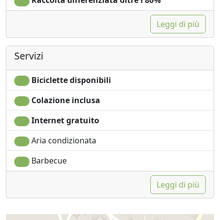
Raccolta differenziata oltre l'80%
meticcio, Bice, grande ma dolcissima.
Cura dei rapporti umani, assenza di ogni forma di
Leggi di più
discriminazione religiosa, politica, culturale, sociale e
sessuale fanno del Gelso una struttura tranquilla ed
ospitale.
Servizi
Biciclette disponibili
Colazione inclusa
Internet gratuito
Aria condizionata
Barbecue
Leggi di più