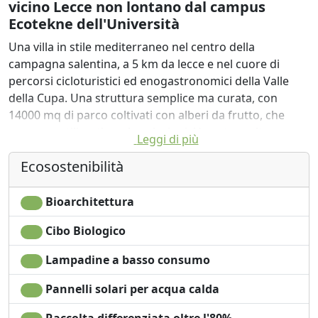
vicino Lecce non lontano dal campus
Ecotekne dell'Università
Una villa in stile mediterraneo nel centro della
campagna salentina, a 5 km da lecce e nel cuore di
percorsi cicloturistici ed enogastronomici della Valle
della Cupa. Una struttura semplice ma curata, con
14000 mq di parco coltivati con alberi da frutto, che
vengono utilizzati per le colazioni. Un orto molto
Leggi di più
limitato produce quanto serve per il fabbisogno
Ecosostenibilità
giornaliero. Camere semplici, senza frigoriferi in
camera ma con un unico frigo self service nella zona
comune, per consentire consumi limitati e ridurre
Bioarchitettura
l'inquinamento. Lampadine a basso consumo ed una
Cibo Biologico
grande attenzione alla raccolta differenziata, compreso
l'utilizzo di compostaggio per lo smaltimento dei rifiuti
Lampadine a basso consumo
umidi.
Il gelso ospita animali di piccola taglia che possano
Pannelli solari per acqua calda
convivere con i nostri vivacissimi Pincher e con il nostro