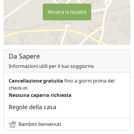
mete turistiche senza rinunciare al piacere di fresche
Mostra la località
serate all'insegna della tranquillità e del buon cibo.
Da Sapere
Informazioni utili per il tuo soggiorno
Cancellazione gratuita
fino a giorni prima del
check-in
Nessuna caparra richiesta
Regole della casa
Bambini benvenuti