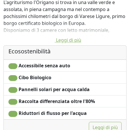
L'agriturismo l'Origano si trova in una valle verde e
assolata, in piena campagna ma nel contempo a
pochissimi chilometri dal borgo di Varese Ligure, primo
borgo certificato biologico in Europa.
Disponiamo di 3 camere con letto matrimoniale,
ognuna dotata di bagno privato con doccia. Si accede a
Leggi di più
due delle camere attraverso un disimpegno in comune:
Ecosostenibilità
queste sono la soluzione ideale per alloggiare genitori
con figli.
Nella nostra sala ristorante è possibile consumare la
Accessibile senza auto
prima colazione o, su richiesta, anche gli altri pasti della
Cibo Biologico
giornata.
Nei nostri menu proponiamo soprattutto ricette della
Pannelli solari per acqua calda
tradizione ligure, ma non solo, utilizzando quanto più
possibile i nostri prodotti aziendali (ortaggi, frutta,
Raccolta differenziata oltre l'80%
miele, uova, olio, confetture, funghi) o di aziende
Riduttori di flusso per l'acqua
biologiche del nostro comprensorio.
Il giardino esterno è ombreggiato da un ampio
Leggi di più
pergolato di uva, così come la terrazza di accesso alle